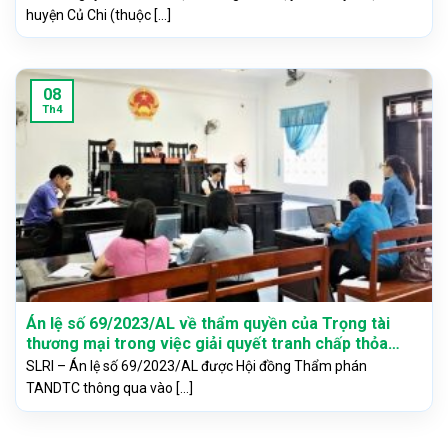
huyện Củ Chi (thuộc [...]
08
Th4
Án lệ số 69/2023/AL về thẩm quyền của Trọng tài
thương mại trong việc giải quyết tranh chấp thỏa
thuận bảo mật thông tin và không cạnh tranh
SLRI – Án lệ số 69/2023/AL được Hội đồng Thẩm phán
TANDTC thông qua vào [...]