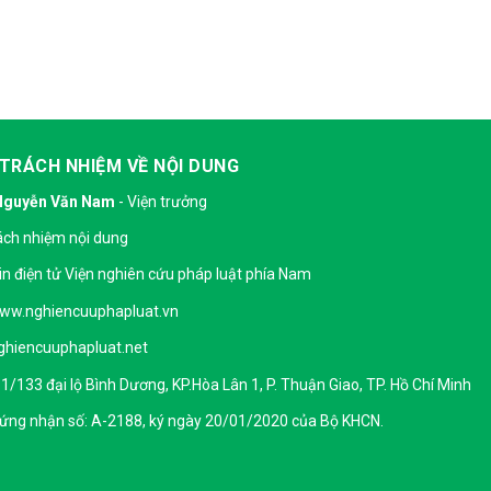
 TRÁCH NHIỆM VỀ NỘI DUNG
Nguyễn Văn Nam
- Viện trưởng
ách nhiệm nội dung
in điện tử Viện nghiên cứu pháp luật phía Nam
ww.nghiencuuphapluat.vn
hiencuuphapluat.net
: 1/133 đại lộ Bình Dương, KP.Hòa Lân 1, P. Thuận Giao, TP. Hồ Chí Minh
hứng nhận số: A-2188, ký ngày 20/01/2020 của Bộ KHCN.