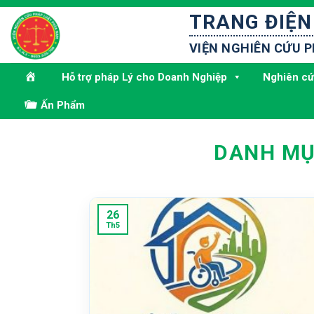
Bỏ
TRANG ĐIỆN
qua
nội
VIỆN NGHIÊN CỨU 
dung
Hỗ trợ pháp Lý cho Doanh Nghiệp
Nghiên cứ
Ấn Phẩm
DANH MỤ
26
Th5