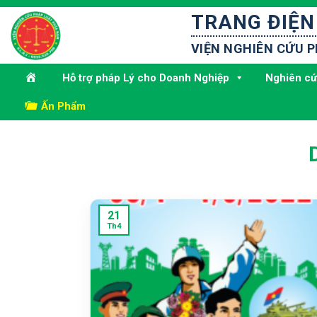
Bỏ
TRANG ĐIỆN
qua
nội
VIỆN NGHIÊN CỨU 
dung
Hỗ trợ pháp Lý cho Doanh Nghiệp
Nghiên cứ
Ấn Phẩm
21
Th4