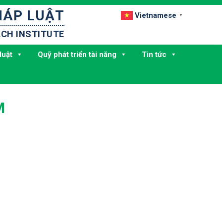
HÁP LUẬT
Vietnamese
▼
CH INSTITUTE
luật
Quỹ phát triển tài năng
Tin tức
M