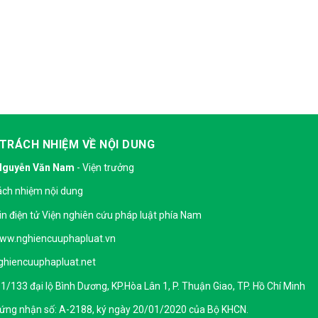
 TRÁCH NHIỆM VỀ NỘI DUNG
Nguyễn Văn Nam
- Viện trưởng
ách nhiệm nội dung
in điện tử Viện nghiên cứu pháp luật phía Nam
ww.nghiencuuphapluat.vn
hiencuuphapluat.net
: 1/133 đại lộ Bình Dương, KP.Hòa Lân 1, P. Thuận Giao, TP. Hồ Chí Minh
hứng nhận số: A-2188, ký ngày 20/01/2020 của Bộ KHCN.