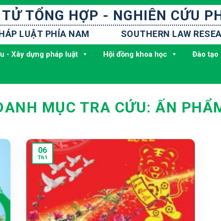
 TỬ TỔNG HỢP - NGHIÊN CỨU P
PHÁP LUẬT PHÍA NAM
SOUTHERN LAW RESEA
u - Xây dựng pháp luật
Hội đồng khoa học
Đào tạo 
DANH MỤC TRA CỨU:
ẤN PHẨ
06
Th1