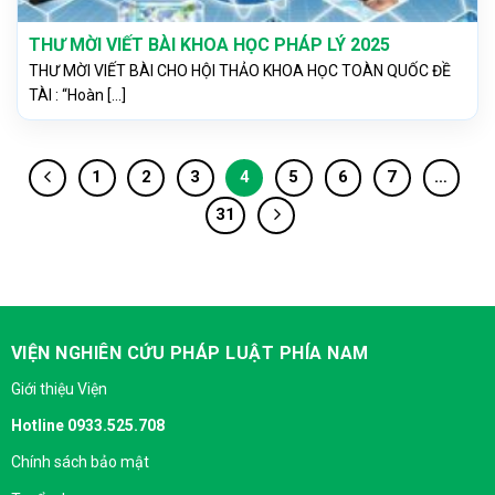
THƯ MỜI VIẾT BÀI KHOA HỌC PHÁP LÝ 2025
THƯ MỜI VIẾT BÀI CHO HỘI THẢO KHOA HỌC TOÀN QUỐC ĐỀ
TÀI : “Hoàn [...]
1
2
3
4
5
6
7
…
31
VIỆN NGHIÊN CỨU PHÁP LUẬT PHÍA NAM
Giới thiệu Viện
Hotline 0933.525.708
Chính sách bảo mật