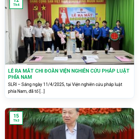
12
Th4
LỄ RA MẮT CHI ĐOÀN VIỆN NGHIÊN CỨU PHÁP LUẬT
PHÍA NAM
SLRI – Sáng ngày 11/4/2025, tại Viện nghiên cứu pháp luật
phía Nam, đã tổ [...]
15
Th3