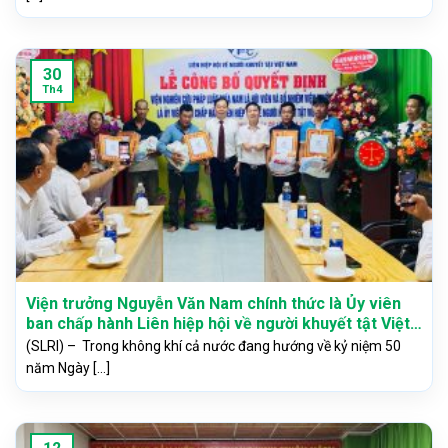
30
Th4
Viện trưởng Nguyễn Văn Nam chính thức là Ủy viên
ban chấp hành Liên hiệp hội về người khuyết tật Việt
Nam
(SLRI) – Trong không khí cả nước đang hướng về kỷ niệm 50
năm Ngày [...]