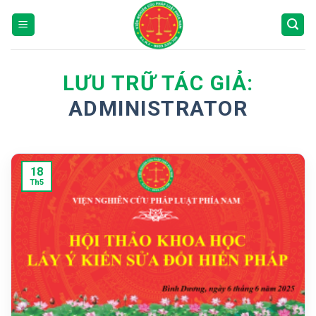
Bỏ
qua
nội
dung
LƯU TRỮ TÁC GIẢ:
ADMINISTRATOR
18
Th5