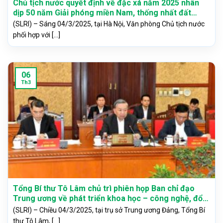
Chủ tịch nước quyết định về đặc xá năm 2025 nhân
dịp 50 năm Giải phóng miền Nam, thống nhất đất
nước
(SLRI) – Sáng 04/3/2025, tại Hà Nội, Văn phòng Chủ tịch nước
phối hợp với [...]
06
Th3
Tổng Bí thư Tô Lâm chủ trì phiên họp Ban chỉ đạo
Trung ương về phát triển khoa học – công nghệ, đổi
mới sáng tạo và chuyển đổi số
(SLRI) – Chiều 04/3/2025, tại trụ sở Trung ương Đảng, Tổng Bí
thư Tô Lâm, [...]