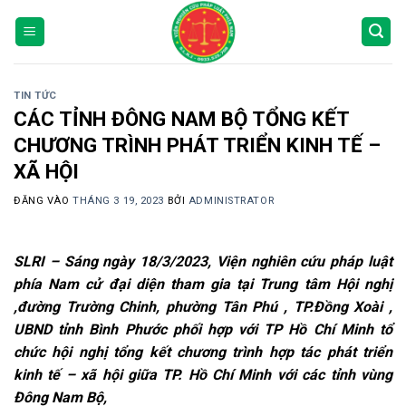
Bỏ
qua
nội
dung
TIN TỨC
CÁC TỈNH ĐÔNG NAM BỘ TỔNG KẾT
CHƯƠNG TRÌNH PHÁT TRIỂN KINH TẾ –
XÃ HỘI
ĐĂNG VÀO
THÁNG 3 19, 2023
BỞI
ADMINISTRATOR
SLRI – S
áng
ngày 18
/3/2023
, Viện nghiên cứu pháp luật
phía Nam cử đại diện tham gia tại
Trung tâm Hội nghị
,đường Trường Chinh, phường Tân Phú , TP.Đồng Xoài ,
UBND tỉnh Bình Phước phối hợp với TP Hồ Chí Minh tổ
chức hội nghị tổng kết c
hương trình hợp tác phát triển
kinh tế – xã hội giữa TP. Hồ Chí Minh với các tỉnh vùng
Đông Nam Bộ,