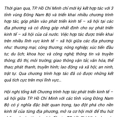
Thời gian qua, TP. Hồ Chí Minh chỉ mới ký kết hợp tác với 3
tỉnh vùng Đông Nam Bộ và triển khai nhiều chương trình
hợp tác, góp phần vào phát triển kinh tế – xã hội tại các
địa phương và có đóng góp nhất định cho sự phát triển
kinh tế – xã hội của cả nước. Việc hợp tác được triển khai
trên nhiều lĩnh vực kinh tế – xã hội giữa các địa phương
như: thương mại; công thương; nông nghiệp; xúc tiến đầu
tư; du lịch; khoa học và công nghệ; thông tin và truyền
thông; đô thị, môi trường; giao thông vận tải; văn hóa, thể
thao; phát thanh, truyền hình; lao động và xã hội; an ninh,
trật tự. Qua chương trình hợp tác đã có được những kết
quả tích cực trên mọi lĩnh vực…
Hội nghị tổng kết Chương trình hợp tác phát triển kinh tế –
xã hội giữa TP. Hồ Chí Minh với các tỉnh vùng Đông Nam
Bộ có ý nghĩa đặc biệt quan trọng, tạo đột phá cho nền
kinh tế của từng địa phương, mở ra cơ hội mới để thu hút