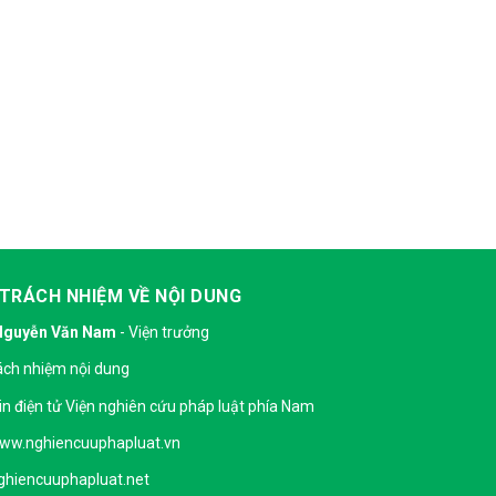
 TRÁCH NHIỆM VỀ NỘI DUNG
Nguyễn Văn Nam
- Viện trưởng
ách nhiệm nội dung
in điện tử Viện nghiên cứu pháp luật phía Nam
ww.nghiencuuphapluat.vn
hiencuuphapluat.net