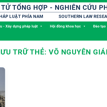
 TỬ TỔNG HỢP - NGHIÊN CỨU P
PHÁP LUẬT PHÍA NAM
SOUTHERN LAW RESEA
u - Xây dựng pháp luật
Hội đồng khoa học
Đào tạo 
LƯU TRỮ THẺ:
VÕ NGUYÊN GIÁ