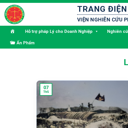
Bỏ
TRANG ĐIỆN
qua
nội
VIỆN NGHIÊN CỨU 
dung
Hỗ trợ pháp Lý cho Doanh Nghiệp
Nghiên cứ
Ấn Phẩm
07
Th5