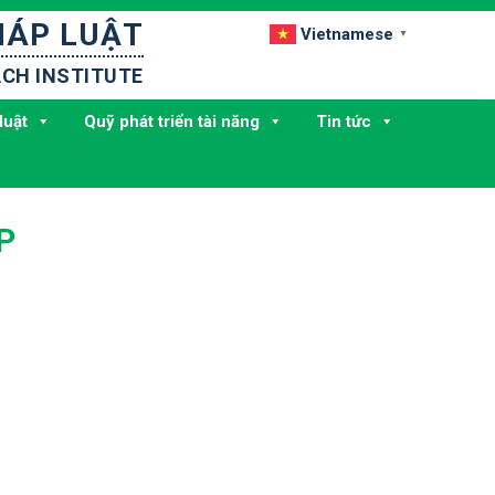
HÁP LUẬT
Vietnamese
▼
CH INSTITUTE
luật
Quỹ phát triển tài năng
Tin tức
P