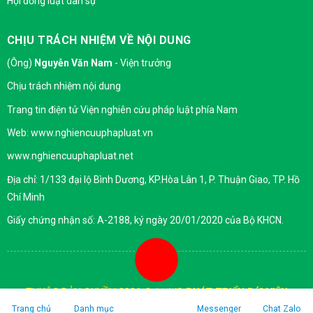
Hội đồng luật dân sự
CHỊU TRÁCH NHIỆM VỀ NỘI DUNG
(Ông)
Nguyễn Văn Nam
- Viện trưởng
Chịu trách nhiệm nội dung
Trang tin điện tử Viện nghiên cứu pháp luật phía Nam
Web: www.nghiencuuphapluat.vn
www.nghiencuuphapluat.net
Địa chỉ: 1/133 đại lộ Bình Dương, KP.Hòa Lân 1, P. Thuận Giao, TP. Hồ
Chí Minh
Giấy chứng nhận số: A-2188, ký ngày 20/01/2020 của Bộ KHCN.
THUỘC BẢN QUYỀN 2026 ©
ĐƯỢC PHÁT TRIỂN BỚI VIỆN
NGHIÊN CỨU PHÁP LUẬT PHÍA NAM
Trang chủ
Danh mục
Messenger
Chat Zalo