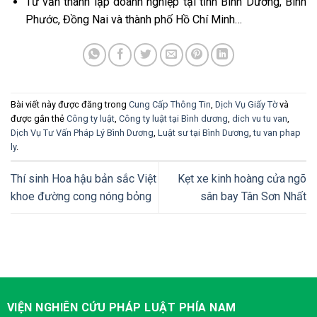
Tư vấn thành lập doanh nghiệp tại tỉnh Bình Dương, Bình
Phước, Đồng Nai và thành phố Hồ Chí Minh…
Bài viết này được đăng trong
Cung Cấp Thông Tin
,
Dịch Vụ Giấy Tờ
và
được gắn thẻ
Công ty luật
,
Công ty luật tại Bình dương
,
dich vu tu van
,
Dịch Vụ Tư Vấn Pháp Lý Bình Dương
,
Luật sư tại Bình Dương
,
tu van phap
ly
.
Thí sinh Hoa hậu bản sắc Việt
Kẹt xe kinh hoàng cửa ngõ
khoe đường cong nóng bỏng
sân bay Tân Sơn Nhất
VIỆN NGHIÊN CỨU PHÁP LUẬT PHÍA NAM