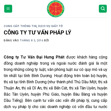
Bỏ
qua
nội
dung
CUNG CẤP THÔNG TIN
,
DỊCH VỤ GIẤY TỜ
CÔNG TY TƯ VẤN PHÁP LÝ
ĐĂNG VÀO
THÁNG 8 5, 2016
BỞI
Công ty Tư Vấn Đại Hưng Phát
được khách hàng cộng
đồng doanh nghiệp trong và ngoài nước đánh giá là một
trong những công ty luật, văn phòng luật sư có quy mô và uy
tín nhất tại tỉnh Bình Dương. Hoạt động trên toàn bộ huyện,
thị xã tại tỉnh Bình Dương (như thành phố Thủ Dầu Một, thị xã
Thuận An, thị xã Dĩ An, thị xã Bến Cát, thị xã Tân Uyên, huyện
Bắc Tân Uyên, huyện Phú Giáo, huyện Bàu Bàng và huyện
Dầu Tiếng). Bên cạnh tư vấn các vấn đề pháp lý, cung cấp
dịch vụ pháp lý cho các doanh nghiệp có vốn đầu tư nước