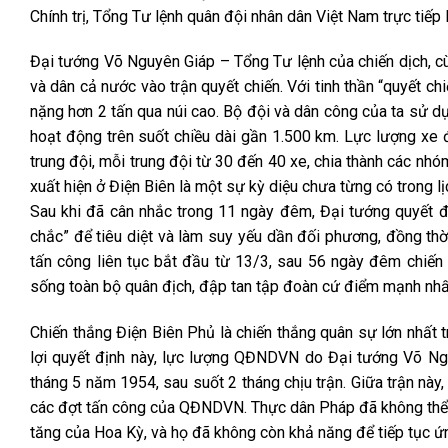
Chính trị, Tổng Tư lệnh quân đội nhân dân Việt Nam trực tiếp
Đại tướng Võ Nguyên Giáp – Tổng Tư lệnh của chiến dịch, c
và dân cả nước vào trận quyết chiến. Với tinh thần “quyết c
nặng hơn 2 tấn qua núi cao. Bộ đội và dân công của ta sử dụ
hoạt động trên suốt chiều dài gần 1.500 km. Lực lượng xe
trung đội, mỗi trung đội từ 30 đến 40 xe, chia thành các nh
xuất hiện ở Điện Biên là một sự kỳ diệu chưa từng có trong lị
Sau khi đã cân nhắc trong 11 ngày đêm, Đại tướng quyết 
chắc” để tiêu diệt và làm suy yếu dần đối phương, đồng thờ
tấn công liên tục bắt đầu từ 13/3, sau 56 ngày đêm chiến
sống toàn bộ quân địch, đập tan tập đoàn cứ điểm mạnh nhấ
Chiến thắng Điện Biên Phủ là chiến thắng quân sự lớn nhất
lợi quyết định này, lực lượng QĐNDVN do Đại tướng Võ Ng
tháng 5 năm 1954, sau suốt 2 tháng chịu trận. Giữa trận nà
các đợt tấn công của QĐNDVN. Thực dân Pháp đã không thể b
tăng của Hoa Kỳ, và họ đã không còn khả năng để tiếp tục ứn