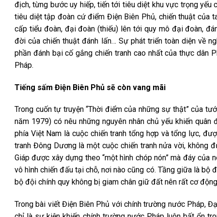
địch, từng bước uy hiếp, tiến tới tiêu diệt khu vực trọng yế
tiêu diệt tập đoàn cứ điểm Điện Biên Phủ, chiến thuật của t
cấp tiểu đoàn, đại đoàn (thiếu) lên tới quy mô đại đoàn, đá
đời của chiến thuật đánh lấn… Sự phát triển toàn diện về n
phần đánh bại cố gắng chiến tranh cao nhất của thực dân P
Pháp.
Tiếng sấm Điện Biên Phủ sẽ còn vang mãi
Trong cuốn tự truyện “Thời điểm của những sự thật” của t
năm 1979) có nêu những nguyên nhân chủ yếu khiến quân đội
phía Việt Nam là cuộc chiến tranh tổng hợp và tổng lực, đượ
tranh Đông Dương là một cuộc chiến tranh nửa vời, không 
Giáp được xây dựng theo “một hình chóp nón” mà đáy của nó 
vô hình chiến đấu tại chỗ, nơi nào cũng có. Tầng giữa là bộ đ
bộ đội chính quy không bị giam chân giữ đất nên rất cơ động,
Trong bài viết Điện Biên Phủ với chính trường nước Pháp, Đạ
chỉ là sự kiện khiến chính trường nước Pháp luôn bất ổn t