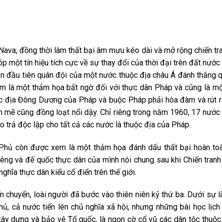
Nava, đồng thời làm thất bại âm mưu kéo dài và mở rộng chiến tr
 một tín hiệu tích cực về sự thay đổi của thời đại trên đất nước
Lần đầu tiên quân đội của một nước thuộc địa châu Á đánh thắng 
là một thảm họa bất ngờ đối với thực dân Pháp và cũng là mộ
huộc địa Đông Dương của Pháp và buộc Pháp phải hòa đàm và rút 
 mẽ cũng đồng loạt nổi dậy. Chỉ riêng trong năm 1960, 17 nước
 trả độc lập cho tất cả các nước là thuộc địa của Pháp.
 Phủ còn được xem là một thảm họa đánh dấu thất bại hoàn to
êng và đế quốc thực dân của mình nói chung sau khi Chiến tranh 
ghĩa thực dân kiểu cổ điển trên thế giới.
iến chuyển, loài người đã bước vào thiên niên kỷ thứ ba. Dưới sự 
ủ, cả nước tiến lên chủ nghĩa xã hội, nhưng những bài học lịch
ây dựng và bảo vệ Tổ quốc, là ngọn cờ cổ vũ các dân tộc thuộc 