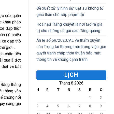
Đề xuất xử lý hình sự luật sư không tố
giác thân chủ sắp phạm tội
lực của quân
ng khẩu pháo
Hoa hậu Trăng khuyết là nơi tạo ra giá
 xe đạp thồ”
trị cho những cô gái sau đăng quang
oàn có nhiều
Án lệ số 69/2023/AL về thẩm quyền
n xe đạp thồ
của Trọng tài thương mại trong việc giải
thế giới…
quyết tranh chấp thỏa thuận bảo mật
h chắc tiến
thông tin và không cạnh tranh
ải qua 3 đợt
 diệt và bắt
LỊCH
Tháng 8 2026
. Bằng thắng
H
B
T
N
S
B
C
ầu hàng vào
hể chống nổi
1
2
gày càng gia
3
4
5
6
7
8
9