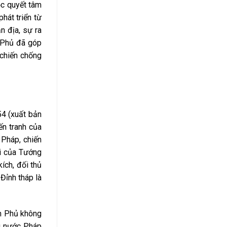
ộc quyết tâm
hát triển từ
n địa, sự ra
n Phủ đã góp
 chiến chống
54 (xuất bản
ến tranh của
 Pháp, chiến
ội của Tướng
ích, đối thủ
 Đỉnh tháp là
ên Phủ không
ng nước Pháp