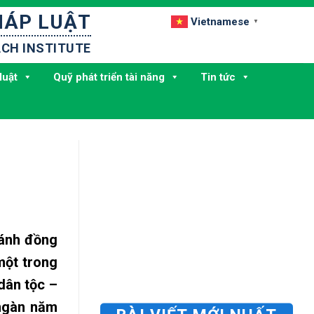
HÁP LUẬT
Vietnamese
▼
CH INSTITUTE
luật
Quỹ phát triển tài năng
Tin tức
cánh đồng
một trong
dân tộc –
 ngàn năm