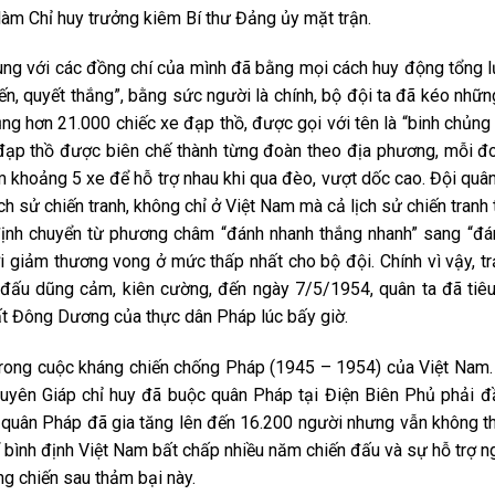
 làm Chỉ huy trưởng kiêm Bí thư Đảng ủy mặt trận.
ùng với các đồng chí của mình đã bằng mọi cách huy động tổng 
hiến, quyết thắng”, bằng sức người là chính, bộ đội ta đã kéo nhữ
ng hơn 21.000 chiếc xe đạp thồ, được gọi với tên là “binh chủng
 đạp thồ được biên chế thành từng đoàn theo địa phương, mỗi đ
óm khoảng 5 xe để hỗ trợ nhau khi qua đèo, vượt dốc cao. Đội quâ
ch sử chiến tranh, không chỉ ở Việt Nam mà cả lịch sử chiến tranh 
định chuyển từ phương châm “đánh nhanh thắng nhanh” sang “đán
i giảm thương vong ở mức thấp nhất cho bộ đội. Chính vì vậy, tr
 đấu dũng cảm, kiên cường, đến ngày 7/5/1954, quân ta đã tiêu
t Đông Dương của thực dân Pháp lúc bấy giờ.
 trong cuộc kháng chiến chống Pháp (1945 – 1954) của Việt Nam
uyên Giáp chỉ huy đã buộc quân Pháp tại Điện Biên Phủ phải đ
y, quân Pháp đã gia tăng lên đến 16.200 người nhưng vẫn không t
ình định Việt Nam bất chấp nhiều năm chiến đấu và sự hỗ trợ n
g chiến sau thảm bại này.