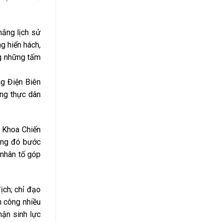
hắng lịch sử
g hiển hách,
ng những tấm
g Điện Biên
ống thực dân
, Khoa Chiến
rong đó bước
à nhân tố góp
ịch; chỉ đạo
h công nhiều
hận sinh lực