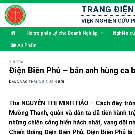
Bỏ
TRANG ĐIỆN
qua
nội
VIỆN NGHIÊN CỨU 
dung
Hỗ trợ pháp Lý cho Doanh Nghiệp
Nghiên cứ
Ấn Phẩm
TIN TỨC
Điện Biên Phủ – bản anh hùng ca b
ĐĂNG VÀO
THÁNG 5 7, 2019
BỞI
Ths NGUYỄN THỊ MINH HẢO – Cách đây tròn 6
Mường Thanh, quân và dân ta đã tiến hành trậ
những chiến công hiển hách nhất, vang dội nh
Chiến thắng Điện Biên Phủ. Điện Biên Phủ là