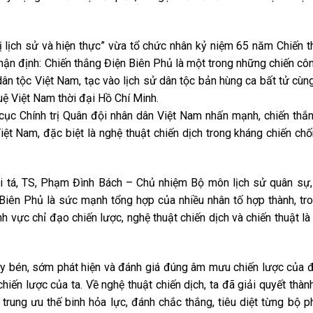
ị lịch sử và hiện thực” vừa tổ chức nhân kỷ niệm 65 năm Chiến t
n định: Chiến thắng Điện Biên Phủ là một trong những chiến côn
dân tộc Việt Nam, tạc vào lịch sử dân tộc bản hùng ca bất tử cù
tuệ Việt Nam thời đại Hồ Chí Minh.
c Chính trị Quân đội nhân dân Việt Nam nhấn mạnh, chiến thắn
iệt Nam, đặc biệt là nghệ thuật chiến dịch trong kháng chiến ch
ại tá, TS, Phạm Đình Bách – Chủ nhiệm Bộ môn lịch sử quân sự
Biên Phủ là sức mạnh tổng hợp của nhiều nhân tố hợp thành, t
nh vực chỉ đạo chiến lược, nghệ thuật chiến dịch và chiến thuật l
hạy bén, sớm phát hiện và đánh giá đúng âm mưu chiến lược của đ
hiến lược của ta. Về nghệ thuật chiến dịch, ta đã giải quyết thàn
 trung ưu thế binh hỏa lực, đánh chắc thắng, tiêu diệt từng bộ p