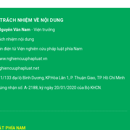
 TRÁCH NHIỆM VỀ NỘI DUNG
Nguyễn Văn Nam
- Viện trưởng
ách nhiệm nội dung
in điện tử Viện nghiên cứu pháp luật phía Nam
ww.nghiencuuphapluat.vn
hiencuuphapluat.net
: 1/133 đại lộ Bình Dương, KP.Hòa Lân 1, P. Thuận Giao, TP. Hồ Chí Minh
hứng nhận số: A-2188, ký ngày 20/01/2020 của Bộ KHCN.
ẬT PHÍA NAM