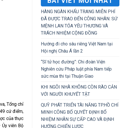
BÀI VIẾT MỚI NHẤT
HÀNG NGÀN KHẨU TRANG MIỄN PHÍ
ĐÃ ĐƯỢC TRAO ĐẾN CÔNG NHÂN: SỨ
MỆNH LAN TỎA YÊU THƯƠNG VÀ
TRÁCH NHIỆM CỘNG ĐỒNG
Hướng đi cho sâu riêng Việt Nam tại
Hội nghị Châu Á lần 2
“Sĩ tử học đường”: Chi đoàn Viện
Nghiên cứu Pháp luật phía Nam tiếp
sức mùa thi tại Thuận Giao
KHI NGÔI NHÀ KHÔNG CÒN RÀO CẢN
VỚI NGƯỜI KHUYẾT TẬT
va, Tổng chỉ
QUỸ PHÁT TRIỂN TÀI NĂNG TP.HỒ CHÍ
 49 cứ điểm,
MINH CÔNG BỐ QUYẾT ĐỊNH BỔ
ược của thực
NHIỆM NHÂN SỰ CẤP CAO VÀ ĐỊNH
– Ủy viên Bộ
HƯỚNG CHIẾN LƯỢC