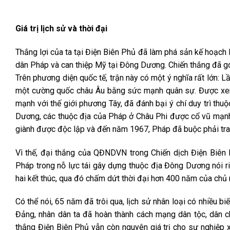
Giá trị lịch sử và thời đại
Thắng lợi của ta tại Điện Biên Phủ đã làm phá sản kế hoạch 
dân Pháp và can thiệp Mỹ tại Đông Dương. Chiến thắng đã góp
Trên phương diện quốc tế, trận này có một ý nghĩa rất lớn: 
một cường quốc châu Âu bằng sức mạnh quân sự. Được xem 
mạnh với thế giới phương Tây, đã đánh bại ý chí duy trì t
Dương, các thuộc địa của Pháp ở Châu Phi được cổ vũ mạnh
giành được độc lập và đến năm 1967, Pháp đã buộc phải trao
Vì thế, đại thắng của QĐNDVN trong Chiến dịch Điện Biên
Pháp trong nỗ lực tái gây dựng thuộc địa Đông Dương nói ri
hai kết thúc, qua đó chấm dứt thời đại hơn 400 năm của chủ n
Có thể nói, 65 năm đã trôi qua, lịch sử nhân loại có nhiều b
Đảng, nhân dân ta đã hoàn thành cách mạng dân tộc, dân ch
thắng Điện Biên Phủ vẫn còn nguyên giá trị cho sự nghiệp x