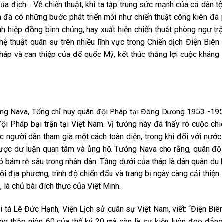
u của địch… Về chiến thuật, khi ta tập trung sức mạnh của cả dân t
a đã có những bước phát triển mới như chiến thuật công kiên đã p
nh hiệp đồng binh chủng, hay xuất hiện chiến thuật phòng ngự trậ
ghệ thuật quân sự trên nhiều lĩnh vực trong Chiến dịch Điện Biê
háp và can thiệp của đế quốc Mỹ, kết thúc thắng lợi cuộc kháng
ướng Nava, Tổng chỉ huy quân đội Pháp tại Đông Dương 1953 -19
 Pháp bại trận tại Việt Nam. Vị tướng này đã thấy rõ cuộc chi
c người dân tham gia một cách toàn diện, trong khi đối với nước
được dư luận quan tâm và ủng hộ. Tướng Nava cho rằng, quân đ
bám rễ sâu trong nhân dân. Tầng dưới của tháp là dân quân du k
ội địa phương, trình độ chiến đấu và trang bị ngày càng cải thiện.
 là chủ bài đích thực của Việt Minh.
i tá Lê Đức Hạnh, Viện Lịch sử quân sự Việt Nam, viết: “Điện Bi
rong thập niên 60 của thế kỷ 20 mà còn là sự kiện luôn đeo đẳ