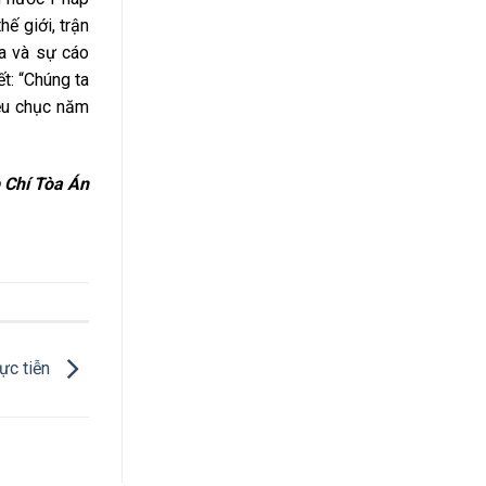
ế giới, trận
ịa và sự cáo
t: “Chúng ta
iều chục năm
 Chí Tòa Án
hực tiễn