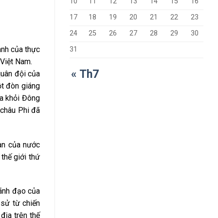
10
11
12
13
14
15
16
17
18
19
20
21
22
23
24
25
26
27
28
29
30
anh của thực
31
 Việt Nam.
« Th7
quân đội của
t đòn giáng
ra khỏi Đông
 châu Phi đã
àn của nước
thế giới thứ
lãnh đạo của
 sử từ chiến
địa trên thế