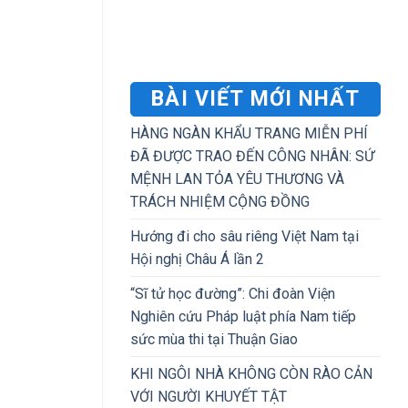
BÀI VIẾT MỚI NHẤT
HÀNG NGÀN KHẨU TRANG MIỄN PHÍ
ĐÃ ĐƯỢC TRAO ĐẾN CÔNG NHÂN: SỨ
MỆNH LAN TỎA YÊU THƯƠNG VÀ
TRÁCH NHIỆM CỘNG ĐỒNG
Hướng đi cho sâu riêng Việt Nam tại
Hội nghị Châu Á lần 2
“Sĩ tử học đường”: Chi đoàn Viện
Nghiên cứu Pháp luật phía Nam tiếp
sức mùa thi tại Thuận Giao
KHI NGÔI NHÀ KHÔNG CÒN RÀO CẢN
VỚI NGƯỜI KHUYẾT TẬT