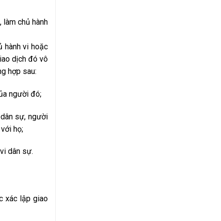
, làm chủ hành
ủ hành vi hoặc
iao dịch đó vô
ng hợp sau:
ủa người đó;
 dân sự, người
với họ;
vi dân sự.
 xác lập giao