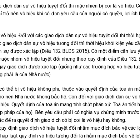
o dịch dân sự vô hiệu tuyệt đối thì mặc nhiên bị coi là vô hiệu. 
 trở nên vô hiệu khi có đơn yêu cầu của người có quyền, lợi ích l
vô hiệu. Đối với các giao dịch dân sự vô hiệu tuyệt đối thì thời 
 giao dịch dân sự vô hiệu tương đối thì thời hiệu khởi kiện yêu c
dân sự được xác lập (Điều 132 BLDS 2015). Có một điểm cần lưu ý
thuộc nhóm vô hiệu tuyệt đối nhưng theo quy định của Điều 132
gày giao dịch được xác lập (giống như các trường hợp vô hiệu tươn
g phải là của Nhà nước).
 có thể bị vô hiệu không phụ thuộc vào quyết định của toà án 
 cho nên Nhà nước không bảo hộ. Còn đối với giao dịch dân sự vô 
 hiệu. Quyết định của toà án mang tính chất phán xử. Toà án tiến 
ợp pháp của họ). Bên yêu cầu phải có nghĩa vụ chứng minh trước
để ra quyết định giao dịch có bị coi là vô hiệu hay không.
quy định giao dịch vô hiệu tuyệt đối nhằm mục đích bảo vệ các lợi
háp luật quy định vô hiệu tương đối là nhằm mục đích bảo vệ lợi