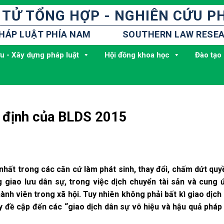
 TỬ TỔNG HỢP - NGHIÊN CỨU P
PHÁP LUẬT PHÍA NAM
SOUTHERN LAW RESEA
u - Xây dựng pháp luật
Hội đồng khoa học
Đào tạo 
y định của BLDS 2015
g nhất trong các căn cứ làm phát sinh, thay đổi, chấm dứt quy
g giao lưu dân sự, trong việc dịch chuyển tài sản và cung 
nh viên trong xã hội. Tuy nhiên không phải bất kì giao dịch
ây đề cập đến các “giao dịch dân sự vô hiệu và hậu quả pháp 