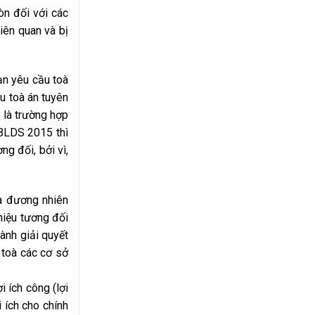
Còn đối với các
iên quan và bị
hạn yêu cầu toà
ầu toà án tuyên
 là trường hợp
 BLDS 2015 thì
g đối, bởi vì,
mà đương nhiên
hiệu tương đối
hành giải quyết
 toà các cơ sở
 ích công (lợi
 ích cho chính