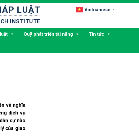
HÁP LUẬT
Vietnamese
▼
CH INSTITUTE
luật
Quỹ phát triển tài năng
Tin tức
ền và nghĩa
ứng dịch vụ
 dân sự nào
lý của giao