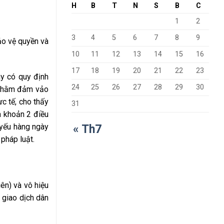
H
B
T
N
S
B
C
1
2
3
4
5
6
7
8
9
bảo vệ quyền và
10
11
12
13
14
15
16
17
18
19
20
21
22
23
y có quy định
24
25
26
27
28
29
30
p nhằm đảm vảo
c tế, cho thấy
31
a khoản 2 điều
 yếu hàng ngày
« Th7
 pháp luật.
ên) và vô hiệu
 giao dịch dân