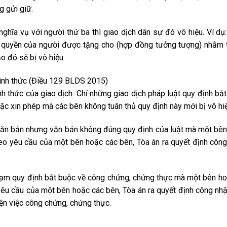
g gửi giữ.
ghĩa vụ với người thứ ba thì giao dịch dân sự đó vô hiệu. Ví dụ
 quyền của người được tặng cho (hợp đồng tưởng tượng) nhằm t
o đó sẽ bị vô hiệu.
 hình thức (Điều 129 BLDS 2015)
h thức của giao dịch. Chỉ những giao dịch pháp luật quy định bắt
ặc xin phép mà các bên không tuân thủ quy định này mới bị vô hiệ
 văn bản nhưng văn bản không đúng quy định của luật mà một bê
 theo yêu cầu của một bên hoặc các bên, Tòa án ra quyết định công
hạm quy định bắt buộc về công chứng, chứng thực mà một bên h
o yêu cầu của một bên hoặc các bên, Tòa án ra quyết định công nhậ
iện việc công chứng, chứng thực.