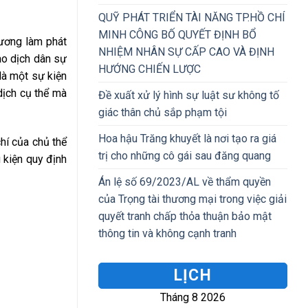
QUỸ PHÁT TRIỂN TÀI NĂNG TP.HỒ CHÍ
MINH CÔNG BỐ QUYẾT ĐỊNH BỔ
hương làm phát
NHIỆM NHÂN SỰ CẤP CAO VÀ ĐỊNH
ao dịch dân sự
HƯỚNG CHIẾN LƯỢC
là một sự kiện
dịch cụ thể mà
Đề xuất xử lý hình sự luật sư không tố
giác thân chủ sắp phạm tội
Hoa hậu Trăng khuyết là nơi tạo ra giá
hí của chủ thể
trị cho những cô gái sau đăng quang
 kiện quy định
Án lệ số 69/2023/AL về thẩm quyền
của Trọng tài thương mại trong việc giải
quyết tranh chấp thỏa thuận bảo mật
thông tin và không cạnh tranh
LỊCH
Tháng 8 2026