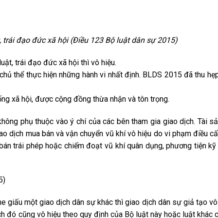
, trái đạo đức xã hội (Điều 123 Bộ luật dân sự 2015)
t, trái đạo đức xã hội thì vô hiệu.
chủ thể thực hiện những hành vi nhất định. BLDS 2015 đã thu hẹ
ng xã hội, được cộng đồng thừa nhận và tôn trọng.
không phụ thuộc vào ý chí của các bên tham gia giao dịch. Tài sả
 Giao dịch mua bán và vận chuyển vũ khí vô hiệu do vi phạm điều c
a bán trái phép hoặc chiếm đoạt vũ khí quân dụng, phương tiện kỹ
5)
e giấu một giao dịch dân sự khác thì giao dịch dân sự giả tạo vô 
ch đó cũng vô hiệu theo quy định của Bộ luật này hoặc luật khác c