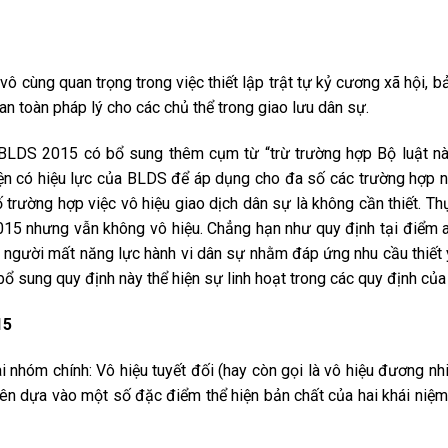
vô cùng quan trọng trong việc thiết lập trật tự kỷ cương xã hội, 
n toàn pháp l‎ý cho các chủ thể trong giao lưu dân sự.
, BLDS 2015 có bổ sung thêm cụm từ “trừ trường hợp Bộ luật nà
u kiện có hiệu lực của BLDS để áp dụng cho đa số các trường hợ
 trường hợp việc vô hiệu giao dịch dân sự là không cần thiết. Thự
2015 nhưng vẫn không vô hiệu. Chẳng hạn như quy định tại điểm 
 người mất năng lực hành vi dân sự nhằm đáp ứng nhu cầu thiết
bổ sung quy định này thể hiện sự linh hoạt trong các quy định của
15
i nhóm chính: Vô hiệu tuyết đối (hay còn gọi là vô hiệu đương nhi
 trên dựa vào một số đặc điểm thể hiện bản chất của hai khái niệm