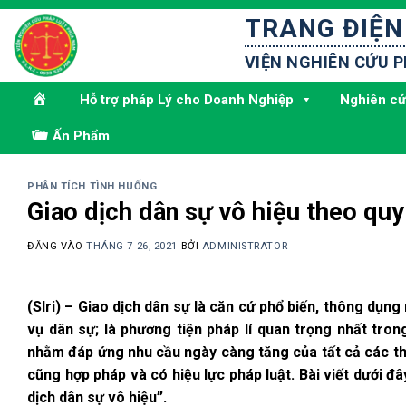
Bỏ
TRANG ĐIỆN
qua
nội
VIỆN NGHIÊN CỨU 
dung
Hỗ trợ pháp Lý cho Doanh Nghiệp
Nghiên cứ
Ấn Phẩm
PHÂN TÍCH TÌNH HUỐNG
Giao dịch dân sự vô hiệu theo qu
ĐĂNG VÀO
THÁNG 7 26, 2021
BỞI
ADMINISTRATOR
(Slri) – Giao dịch dân sự là căn cứ phổ biến, thông dụn
vụ dân sự; là phương tiện pháp lí quan trọng nhất tron
nhằm đáp ứng nhu cầu ngày càng tăng của tất cả các thà
cũng hợp pháp và có hiệu lực pháp luật. Bài viết dưới đ
dịch dân sự vô hiệu”.