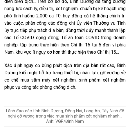
diễn biến dịch… Trên cơ sở đó, Bình Dương đã tăng cường
năng lực cách ly, điều trị, xét nghiệm, chuẩn bị kế hoạch ứng
phó tình huống 2.000 ca F0; huy động cả hệ thống chính trị
vào cuộc, phân công các đồng chí Ủy viên Thường vụ Tỉnh
ủy trực tiếp phụ trách địa bàn; đồng thời đẩy mạnh thành lập
các Tổ COVID cộng đồng; Tổ an toàn COVID trong doanh
nghiệp; tập trung thực hiện theo Chỉ thị 16 tại 5 đơn vị phía
Nam, khu vực ít nguy cơ hơn thì thực hiện theo Chỉ thị 15…
Xác định nguy cơ bùng phát dịch trên địa bàn rất cao, Bình
Dương kiến nghị hỗ trợ trang thiết bị, nhân lực, gỡ vướng về
cơ chế mua sắm máy xét nghiệm, sinh phẩm xét nghiệm
phục vụ công tác phòng chống dịch.
Lãnh đạo các tỉnh Bình Dương, Đồng Nai, Long An, Tây Ninh đề
nghị gỡ vướng trong việc mua sinh phẩm xét nghiệm nhanh…
Ảnh: VGP/Đình Nam