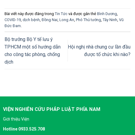
Bài viết này được đăng trong
Tin Tức
và được gắn thẻ
Bình Dương
,
COVID-19
,
dịch bệnh
,
Đồng Nai
,
Long An
,
Phó Thủ tướng
,
Tây Ninh
,
Vũ
Đức Đam
.
Bộ trưởng Bộ Y tế lưu ý
TPHCM một số hướng dẫn
Hội nghị nhà chung cư lần đầu
cho công tác phòng, chống
được tổ chức khi nào?
dịch
VIỆN NGHIÊN CỨU PHÁP LUẬT PHÍA NAM
Giới thiệu Viện
Hotline 0933.525.708