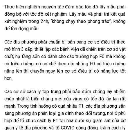
Thực hiện nghiêm nguyên tắc đảm bảo tốc độ lấy mẫu phải
đồng bộ với tốc độ xét nghiệm. Lấy mẫu về phải trả kết quả
xét nghiệm trong 24h, “không chạy theo phong trào”, không
để tồn đọng mẫu.
Các địa phương phải chuẩn bị sẵn sàng cơ sở điều trị theo
mô hình 3 cấp, thiết lập các bệnh viện dã chiến trên cơ sở vật
chất, hạ tầng sẵn có dành cho các trường hợp F0 mà không
có triệu chứng, có cơ chế theo dõi những F0 có triệu chứng
nặng lên thì chuyển ngay lên cơ sở điều trị có năng lực tốt
hơn.
Các cơ sở cách ly tập trung phải bảo đảm chống lây nhiễm
chéo nhất là biến chủng mới của virus có tốc độ lây lan rất
mạnh. Trong tình huống có quá nhiều F1, các địa phương sẵn
sàng phương án phân loại gia đình theo đối tượng, nơi ở phù
hợp để tổ chức cách ly F1 tại nhà dưới sự giám sát của cơ
quan y tế địa phương và tổ COVID cộng đồng, tránh cách ly