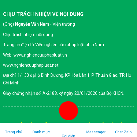
CHỊU TRÁCH NHIỆM VỀ NỘI DUNG
(Ông)
Nguyễn Văn Nam
- Viện trưởng
Chịu trách nhiệm nội dung
Trang tin điện tử Viện nghiên cứu pháp luật phía Nam
Web: www.nghiencuuphapluat.vn
www.nghiencuuphapluat.net
Địa chỉ: 1/133 đại lộ Bình Dương, KP.Hòa Lân 1, P. Thuận Giao, TP. Hồ
Chí Minh
Giấy chứng nhận số: A-2188, ký ngày 20/01/2020 của Bộ KHCN.
THUỘC BẢN QUYỀN 2026 ©
ĐƯỢC PHÁT TRIỂN BỚI VIỆN
NGHIÊN CỨU PHÁP LUẬT PHÍA NAM
Trang chủ
Danh mục
Messenger
Chat Zalo
Gọi điện