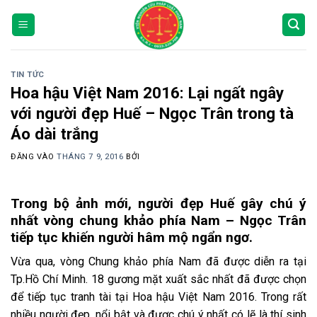
Bỏ
qua
nội
dung
TIN TỨC
Hoa hậu Việt Nam 2016: Lại ngất ngây
với người đẹp Huế – Ngọc Trân trong tà
Áo dài trắng
ĐĂNG VÀO
THÁNG 7 9, 2016
BỞI
Trong bộ ảnh mới, người đẹp Huế gây chú ý
nhất vòng chung khảo phía Nam – Ngọc Trân
tiếp tục khiến người hâm mộ ngẩn ngơ.
Vừa qua, vòng Chung khảo phía Nam đã được diễn ra tại
Tp.Hồ Chí Minh. 18 gương mặt xuất sắc nhất đã được chọn
để tiếp tục tranh tài tại Hoa hậu Việt Nam 2016. Trong rất
nhiều người đẹp, nổi bật và được chú ý nhất có lẽ là thí sinh