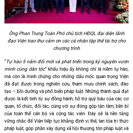
Ông Phan Trung Toàn Phó chủ tịch HĐQL đại diện lãnh
đạo Viện trao thư cảm ơn các cá nhân tập thể tài trợ cho
chương trình
“
Tự hào 5 năm đổi mới và phát triển trong kỷ nguyên vươn
mình cùng dân tộc
” khẩu hiệu ấy không chỉ là niềm tự hào,
mà còn là minh chứng cho những dấu mốc quan trọng Viện
đã đạt được trong nghiên cứu, tham mưu chính sách, đào
tạo – bồi dưỡng và phổ biến pháp luật. Những thành quả đạt
được là kết tinh từ sự đồng hành, hỗ trợ quý báu của các cơ
quan, tổ chức, đối tác, cùng với sự đóng góp tận tâm, bền bỉ
của toàn thể cán bộ và cộng tác viên. Đây sẽ là nền tảng
vững chắc để Viện tiếp tục khẳng định vị thế, lan tỏa tri thức
pháp luật, góp phần xây dựng xã hội thượng tôn pháp luật và