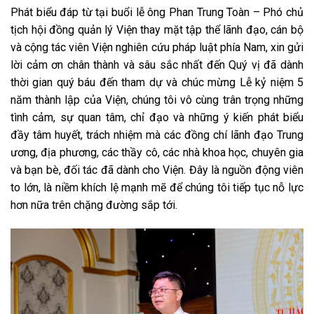
Phát biểu đáp từ tại buổi lễ ông Phan Trung Toàn – Phó chủ
tịch hội đồng quản lý Viện thay mặt tập thể lãnh đạo, cán bộ
và cộng tác viên Viện nghiên cứu pháp luật phía Nam, xin gửi
lời cảm ơn chân thành và sâu sắc nhất đến Quý vị đã dành
thời gian quý báu đến tham dự và chúc mừng Lễ kỷ niệm 5
năm thành lập của Viện, chúng tôi vô cùng trân trọng những
tình cảm, sự quan tâm, chỉ đạo và những ý kiến phát biểu
đầy tâm huyết, trách nhiệm mà các đồng chí lãnh đạo Trung
ương, địa phương, các thầy cô, các nhà khoa học, chuyên gia
và bạn bè, đối tác đã dành cho Viện. Đây là nguồn động viên
to lớn, là niềm khích lệ mạnh mẽ để chúng tôi tiếp tục nỗ lực
hơn nữa trên chặng đường sắp tới.