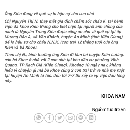
Ông Kiên đang về quê vợ lo hậu sự cho con nhỏ
Chị Nguyễn Thị N. thay mặt gia đình chăm sóc cháu K. tại bệnh
viện đa khoa Kiên Giang cho biết hiện tại người anh chồng của
mình là Nguyễn Trung Kiên được công an cho về quê vợ tại ấp
Mương Đào A, xã Vân Khánh, huyện An Minh (tỉnh Kiên Giang)
để lo hậu sự cho cháu N.N.K. (con trai 12 tháng tuổi của ông
Kiên và bà Khoe).
Theo chị N., bình thường ông Kiên đi làm tại huyện Kiên Lương,
còn bà Khoe ở nhà với 2 con nhỏ tại khu dân cư phường Vĩnh
Quang, TP Rạch Giá (Kiên Giang). Khoảng 10 ngày nay, không
hiểu vì chuyện gì mà bà Khoe cùng 2 con trai trở về nhà mẹ ruột
tại huyện An Minh tá túc, đến tối 7-7 thì xảy ra vụ việc đau lòng
này.
KHOA NAM
Nguồn: tuoitre.vn