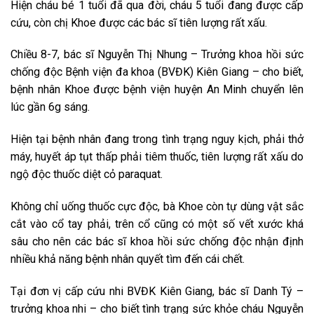
Hiện cháu bé 1 tuổi đã qua đời, cháu 5 tuổi đang được cấp
cứu, còn chị Khoe được các bác sĩ tiên lượng rất xấu.
Chiều 8-7, bác sĩ Nguyễn Thị Nhung – Trưởng khoa hồi sức
chống độc Bệnh viện đa khoa (BVĐK) Kiên Giang – cho biết,
bệnh nhân Khoe được bệnh viện huyện An Minh chuyển lên
lúc gần 6g sáng.
Hiện tại bệnh nhân đang trong tình trạng nguy kịch, phải thở
máy, huyết áp tụt thấp phải tiêm thuốc, tiên lượng rất xấu do
ngộ độc thuốc diệt cỏ paraquat.
Không chỉ uống thuốc cực độc, bà Khoe còn tự dùng vật sắc
cắt vào cổ tay phải, trên cổ cũng có một số vết xước khá
sâu cho nên các bác sĩ khoa hồi sức chống độc nhận định
nhiều khả năng bệnh nhân quyết tìm đến cái chết.
Tại đơn vị cấp cứu nhi BVĐK Kiên Giang, bác sĩ Danh Tý –
trưởng khoa nhi – cho biết tình trạng sức khỏe cháu Nguyễn