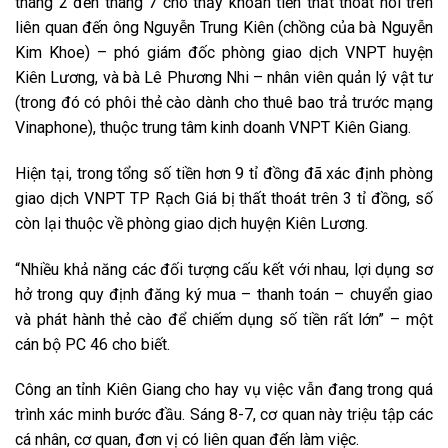
tháng 2 đến tháng 7 cho thấy khoản tiền thất thoát nói trên
liên quan đến ông Nguyễn Trung Kiên (chồng của bà Nguyễn
Kim Khoe) – phó giám đốc phòng giao dịch VNPT huyện
Kiên Lương, và bà Lê Phương Nhi – nhân viên quản lý vật tư
(trong đó có phôi thẻ cào dành cho thuê bao trả trước mạng
Vinaphone), thuộc trung tâm kinh doanh VNPT Kiên Giang.
Hiện tại, trong tổng số tiền hơn 9 tỉ đồng đã xác định phòng
giao dịch VNPT TP Rạch Giá bị thất thoát trên 3 tỉ đồng, số
còn lại thuộc về phòng giao dịch huyện Kiên Lương.
“Nhiều khả năng các đối tượng cấu kết với nhau, lợi dụng sơ
hở trong quy định đăng ký mua – thanh toán – chuyển giao
và phát hành thẻ cào để chiếm dụng số tiền rất lớn” – một
cán bộ PC 46 cho biết.
Công an tỉnh Kiên Giang cho hay vụ việc vẫn đang trong quá
trình xác minh bước đầu. Sáng 8-7, cơ quan này triệu tập các
cá nhân, cơ quan, đơn vị có liên quan đến làm việc.