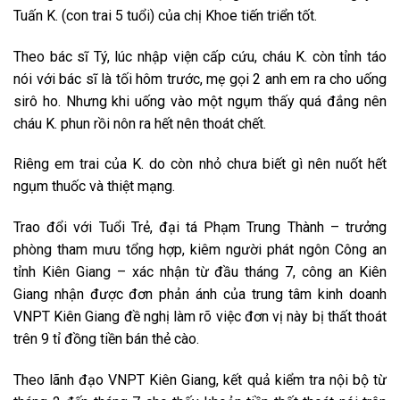
Tuấn K. (con trai 5 tuổi) của chị Khoe tiến triển tốt.
Theo bác sĩ Tý, lúc nhập viện cấp cứu, cháu K. còn tỉnh táo
nói với bác sĩ là tối hôm trước, mẹ gọi 2 anh em ra cho uống
sirô ho. Nhưng khi uống vào một ngụm thấy quá đắng nên
cháu K. phun rồi nôn ra hết nên thoát chết.
Riêng em trai của K. do còn nhỏ chưa biết gì nên nuốt hết
ngụm thuốc và thiệt mạng.
Trao đổi với Tuổi Trẻ, đại tá Phạm Trung Thành – trưởng
phòng tham mưu tổng hợp, kiêm người phát ngôn Công an
tỉnh Kiên Giang – xác nhận từ đầu tháng 7, công an Kiên
Giang nhận được đơn phản ánh của trung tâm kinh doanh
VNPT Kiên Giang đề nghị làm rõ việc đơn vị này bị thất thoát
trên 9 tỉ đồng tiền bán thẻ cào.
Theo lãnh đạo VNPT Kiên Giang, kết quả kiểm tra nội bộ từ