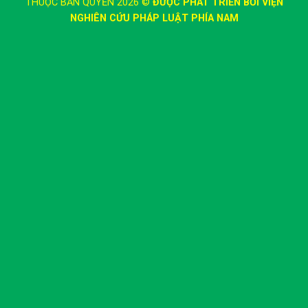
THUỘC BẢN QUYỀN 2026 ©
ĐƯỢC PHÁT TRIỂN BỚI VIỆN
NGHIÊN CỨU PHÁP LUẬT PHÍA NAM