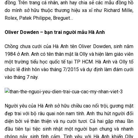
đồng. Trên trang cá nhân, anh hay chia sẻ các mẫu đồng hồ
do mình sở hữu thuộc thương hiệu xa xỉ như Richard Mille,
Rolex, Patek Philippe, Breguet…
Oliver Dowden – bạn trai người mẫu Hà Anh
Chồng chưa cưới của Hà Anh tên Oliver Dowden, sinh năm
1984 ở Anh. Anh có tên thân mật là Olly và hiện làm giáo viên
một trường tiểu học quốc tế tại TP HCM. Hà Anh và Olly tổ
chức lễ đính hôn vào tháng 7/2015 và dự định làm đám cưới
vào tháng 7 này.
Người yêu của Hà Anh sở hữu chiều cao nổi trội, gương mặt
đẹp trai với bộ râu quai nón nam tính. Anh thu hút người đối
diện bởi vẻ thân thiện và nụ cười tươi. Cả hai gặp nhau lần
đầu tiên tại tiệc sinh nhật một người bạn chung và nhanh
chóng nảy sinh tình cảm. Tình yêu với Hà Anh khiến Olly