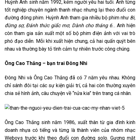
Huỳnh Anh sinh năm 1992, kém người yêu hai tuổi. Anh từng
tốt nghiệp chuyên ngành thanh nhạc nhưng lại theo đuổi con
đường đóng phim. Huỳnh Anh tham gia nhiều bộ phim như
Bi,
đừng sợ, Đánh thức giấc mơ, Dành cho tháng 6
… Anh hiện
còn tham gia sản xuất một số bộ phim điện ảnh với vai trò
phó đạo diễn. Mỗi khi xuất hiện chung, cả hai quấn quýt bên
nhau và thường bày tỏ tình cảm tự nhiên trước công chúng.
Ông Cao Thắng – bạn trai Đông Nhi
Đông Nhi và Ông Cao Thắng đã có 7 năm yêu nhau. Không
chỉ sánh đôi tại các sự kiện giải trí, cả hai còn thường xuyên
chia sẻ hình ảnh, câu chuyện về “nửa kia” trên trang cá nhân.
Ông Cao Thắng sinh năm 1986, xuất thân từ gia đình kinh
doanh nhựa có tiếng và từng là thành viên của nhóm nhạc
Weboys trước khi theo đuổi con đường solo. Gương mặt