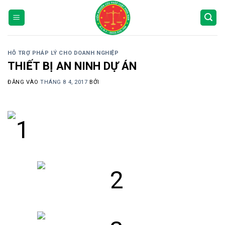
Bỏ
qua
nội
dung
HỖ TRỢ PHÁP LÝ CHO DOANH NGHIỆP
THIẾT BỊ AN NINH DỰ ÁN
ĐĂNG VÀO
THÁNG 8 4, 2017
BỞI