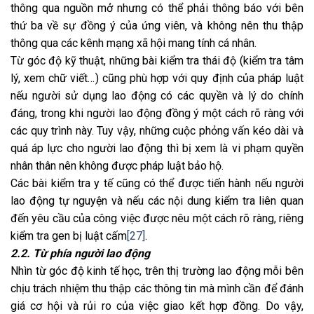
thông qua nguồn mở nhưng có thể phải thông báo với bên
thứ ba về sự đồng ý của ứng viên, và không nên thu thập
thông qua các kênh mạng xã hội mang tính cá nhân.
Từ góc độ kỹ thuật, những bài kiểm tra thái độ (kiểm tra tâm
lý, xem chữ viết…) cũng phù hợp với quy định của pháp luật
nếu người sử dụng lao động có các quyền và lý do chính
đáng, trong khi người lao động đồng ý một cách rõ ràng với
các quy trình này. Tuy vậy, những cuộc phỏng vấn kéo dài và
quá áp lực cho người lao động thì bị xem là vi phạm quyền
nhân thân nên không được pháp luật bảo hộ.
Các bài kiểm tra y tế cũng có thể được tiến hành nếu người
lao động tự nguyện và nếu các nội dung kiểm tra liên quan
đến yêu cầu của công việc được nêu một cách rõ ràng, riêng
kiểm tra gen bị luật cấm
[27]
.
2.2. Từ phía người lao động
Nhìn từ góc độ kinh tế học, trên thị trường lao động mỗi bên
chịu trách nhiệm thu thập các thông tin mà mình cần để đánh
giá cơ hội và rủi ro của việc giao kết hợp đồng. Do vậy,