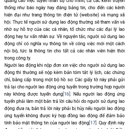
quảng cáo việc tuyển nhân sự cho mình, cả các kênh truyền
thống như báo ngày hay đăng bảng tin, cho đến các kênh
hiện đại như trang thông tin điện tử (website) và mạng xã
hội. Thực tế người sử dụng lao động thường sẽ tham vấn và
nhờ sự hỗ trợ của các cá nhân, tổ chức như các đại lý lao
động hay tư vấn nhân sự. Về nguyên tắc, người sử dụng lao
động chỉ có nghĩa vụ thông tin về công việc mới một cách
nội bộ, tức là thông tin cho tất cả các nhân viên hiện thời
trong công ty.
Người lao động khi nộp đơn xin việc cho người sử dụng lao
động thì thường sẽ nộp kèm bản tóm tắt lý lịch, các chứng
chỉ, bằng cấp trong một bộ hồ sơ. Các giấy tờ này phải gửi
trả lại cho người lao động ứng tuyển trong trường hợp người
này không được tuyển dụng
[16]
. Nếu người lao động ứng
tuyển phải làm một bản trả lời câu hỏi do người sử dụng lao
động đưa ra, bản trả lời này phải bị hủy nếu người lao động
ứng tuyển không được ký hợp đồng lao động để đảm bảo
tính bảo mật thông tin của người lao động
[17]
. Quy định này