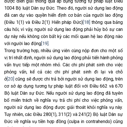
được diễn giải thông qua áp dụng tương tự pháp luật Điều
1004 Bộ luật Dân sự Đức. Theo đó, người sử dụng lao động
đã can dự vào quyền hiến định cơ bản của người lao động
(Điều 1(1) và Điều 2(1) Hiến pháp Đức)
[18]
thông qua bảng
câu hỏi; vì vậy, người sử dụng lao động phải hủy bỏ sự can
dự này nếu không còn bất kỳ các mối quan hệ lao động nào
với người lao động
[19]
.
Trong trường hợp, nhiều ứng viên cùng nộp đơn cho một số
vị trí nhất định, người sử dụng lao động phải tiến hành phỏng
vấn trực tiếp một nhóm nhỏ. Các chi phí phát sinh cho việc
phỏng vấn, kể cả các chi phí phát sinh đi lại và chỗ
ở
[20]
cũng sẽ được chi trả bởi người sử dụng lao động, trên
cơ sở áp dụng tương tự pháp luật đối với Điều 662 và 670
Bộ luật Dân sự Đức. Nếu người sử dụng lao động đã tuyên
bố miễn trách về nghĩa vụ trả chi phí cho việc phỏng vấn,
người sử dụng lao động được giải thoát khỏi nghĩa vụ này.
Tuy nhiên, các Điều 280(1), 311(2) và 241(2) Bộ luật Dân sự
Đức về nghĩa vụ tiền hợp đồng (culpa in contrahendo) cũng