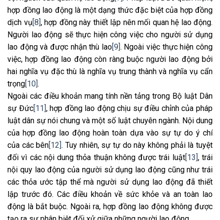
hợp đồng lao động là một dạng thức đặc biệt của hợp đồng
dịch vụ
[8]
, hợp đồng này thiết lập nên mối quan hệ lao động.
Người lao động sẽ thực hiện công việc cho người sử dụng
lao động và được nhận thù lao
[9]
. Ngoài việc thực hiện công
việc, hợp đồng lao động còn ràng buộc người lao động bởi
hai nghĩa vụ đặc thù là nghĩa vụ trung thành và nghĩa vụ cẩn
trọng
[10]
.
Ngoài các điều khoản mang tính nền tảng trong Bộ luật Dân
sự Đức
[11]
, hợp đồng lao động chịu sự điều chỉnh của pháp
luật dân sự nói chung và một số luật chuyên ngành. Nội dung
của hợp đồng lao động hoàn toàn dựa vào sự tự do ý chí
của các bên
[12]
. Tuy nhiên, sự tự do này không phải là tuyệt
đối vì các nội dung thỏa thuận không được trái luật
[13]
, trái
nội quy lao động của người sử dụng lao động cũng như trái
các thỏa ước tập thể mà người sử dụng lao động đã thiết
lập trước đó. Các điều khoản về sức khỏe và an toàn lao
động là bắt buộc. Ngoài ra, hợp đồng lao động không được
tạo ra sự phân biệt đối xử giữa những người lao động.