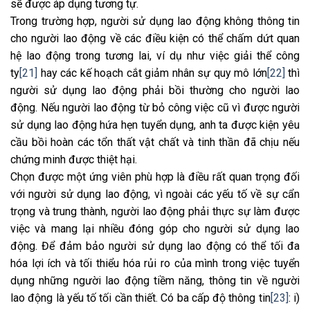
sẽ được áp dụng tương tự.
Trong trường hợp, người sử dụng lao động không thông tin
cho người lao động về các điều kiện có thể chấm dứt quan
hệ lao động trong tương lai, ví dụ như việc giải thể công
ty
[21]
hay các kế hoạch cắt giảm nhân sự quy mô lớn
[22]
thì
người sử dụng lao động phải bồi thường cho người lao
động. Nếu người lao động từ bỏ công việc cũ vì được người
sử dụng lao động hứa hẹn tuyển dụng, anh ta được kiện yêu
cầu bồi hoàn các tổn thất vật chất và tinh thần đã chịu nếu
chứng minh được thiệt hại.
Chọn được một ứng viên phù hợp là điều rất quan trọng đối
với người sử dụng lao động, vì ngoài các yếu tố về sự cẩn
trọng và trung thành, người lao động phải thực sự làm được
việc và mang lại nhiều đóng góp cho người sử dụng lao
động. Để đảm bảo người sử dụng lao động có thể tối đa
hóa lợi ích và tối thiểu hóa rủi ro của mình trong việc tuyển
dụng những người lao động tiềm năng, thông tin về người
lao động là yếu tố tối cần thiết. Có ba cấp độ thông tin
[23]
: i)