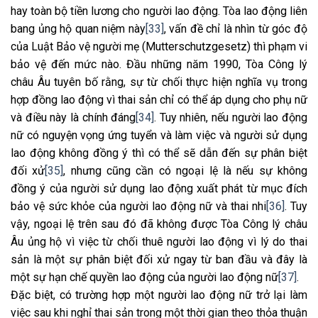
hay toàn bộ tiền lương cho người lao động. Tòa lao động liên
bang ủng hộ quan niệm này
[33]
, vấn đề chỉ là nhìn từ góc độ
của Luật Bảo vệ người mẹ (Mutterschutzgesetz) thì phạm vi
bảo vệ đến mức nào. Đầu những năm 1990, Tòa Công lý
châu Âu tuyên bố rằng, sự từ chối thực hiện nghĩa vụ trong
hợp đồng lao động vì thai sản chỉ có thể áp dụng cho phụ nữ
và điều này là chính đáng
[34]
. Tuy nhiên, nếu người lao động
nữ có nguyện vọng ứng tuyển và làm việc và người sử dụng
lao động không đồng ý thì có thể sẽ dẫn đến sự phân biệt
đối xử
[35]
, nhưng cũng cần có ngoại lệ là nếu sự không
đồng ý của người sử dụng lao động xuất phát từ mục đích
bảo vệ sức khỏe của người lao động nữ và thai nhi
[36]
. Tuy
vậy, ngoại lệ trên sau đó đã không được Tòa Công lý châu
Âu ủng hộ vì việc từ chối thuê người lao động vì lý do thai
sản là một sự phân biệt đối xử ngay từ ban đầu và đây là
một sự hạn chế quyền lao động của người lao động nữ
[37]
.
Đặc biệt, có trường hợp một người lao động nữ trở lại làm
việc sau khi nghỉ thai sản trong một thời gian theo thỏa thuận