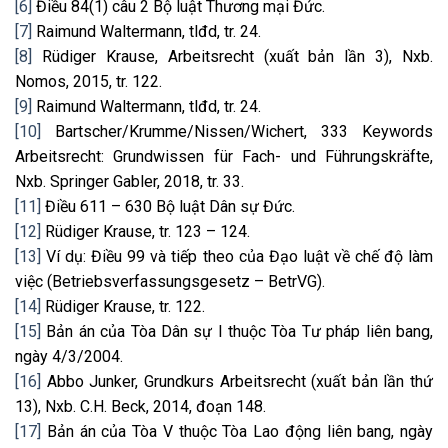
[6]
Điều 84(1) câu 2 Bộ luật Thương mại Đức.
[7]
Raimund Waltermann, tlđd, tr. 24.
[8]
Rüdiger Krause, Arbeitsrecht (xuất bản lần 3), Nxb.
Nomos, 2015, tr. 122.
[9]
Raimund Waltermann, tlđd, tr. 24.
[10]
Bartscher/Krumme/Nissen/Wichert, 333 Keywords
Arbeitsrecht: Grundwissen für Fach- und Führungskräfte,
Nxb. Springer Gabler, 2018, tr. 33.
[11]
Điều 611 – 630 Bộ luật Dân sự Đức.
[12]
Rüdiger Krause, tr. 123 – 124.
[13]
Ví dụ: Điều 99 và tiếp theo của Đạo luật về chế độ làm
việc (Betriebsverfassungsgesetz – BetrVG).
[14]
Rüdiger Krause, tr. 122.
[15]
Bản án của Tòa Dân sự I thuộc Tòa Tư pháp liên bang,
ngày 4/3/2004.
[16]
Abbo Junker, Grundkurs Arbeitsrecht (xuất bản lần thứ
13), Nxb. C.H. Beck, 2014, đoạn 148.
[17]
Bản án của Tòa V thuộc Tòa Lao động liên bang, ngày