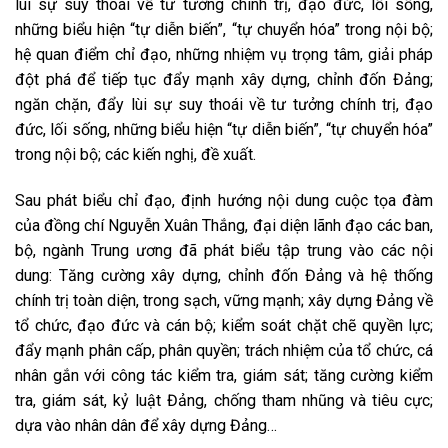
lùi sự suy thoái về tư tưởng chính trị, đạo đức, lối sống,
những biểu hiện “tự diễn biến”, “tự chuyển hóa” trong nội bộ;
hệ quan điểm chỉ đạo, những nhiệm vụ trọng tâm, giải pháp
đột phá để tiếp tục đẩy mạnh xây dựng, chỉnh đốn Đảng;
ngăn chặn, đẩy lùi sự suy thoái về tư tưởng chính trị, đạo
đức, lối sống, những biểu hiện “tự diễn biến”, “tự chuyển hóa”
trong nội bộ; các kiến nghị, đề xuất.
Sau phát biểu chỉ đạo, định hướng nội dung cuộc tọa đàm
của đồng chí Nguyễn Xuân Thắng, đại diện lãnh đạo các ban,
bộ, ngành Trung ương đã phát biểu tập trung vào các nội
dung: Tăng cường xây dựng, chỉnh đốn Đảng và hệ thống
chính trị toàn diện, trong sạch, vững mạnh; xây dựng Đảng về
tổ chức, đạo đức và cán bộ; kiểm soát chặt chẽ quyền lực;
đẩy mạnh phân cấp, phân quyền; trách nhiệm của tổ chức, cá
nhân gắn với công tác kiểm tra, giám sát; tăng cường kiểm
tra, giám sát, kỷ luật Đảng, chống tham nhũng và tiêu cực;
dựa vào nhân dân để xây dựng Đảng…