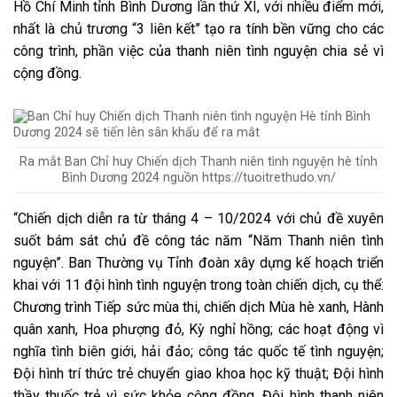
Hồ Chí Minh tỉnh Bình Dương lần thứ XI, với nhiều điểm mới,
nhất là chủ trương “3 liên kết” tạo ra tính bền vững cho các
công trình, phần việc của thanh niên tình nguyện chia sẻ vì
cộng đồng.
Ra mắt Ban Chỉ huy Chiến dịch Thanh niên tình nguyện hè tỉnh
Bình Dương 2024 nguồn https://tuoitrethudo.vn/
“Chiến dịch diễn ra từ tháng 4 – 10/2024 với chủ đề xuyên
suốt bám sát chủ đề công tác năm “Năm Thanh niên tình
nguyện”. Ban Thường vụ Tỉnh đoàn xây dựng kế hoạch triển
khai với 11 đội hình tình nguyện trong toàn chiến dịch, cụ thể:
Chương trình Tiếp sức mùa thi, chiến dịch Mùa hè xanh, Hành
quân xanh, Hoa phượng đỏ, Kỳ nghỉ hồng; các hoạt động vì
nghĩa tình biên giới, hải đảo; công tác quốc tế tình nguyện;
Đội hình trí thức trẻ chuyển giao khoa học kỹ thuật; Đội hình
thầy thuốc trẻ vì sức khỏe cộng đồng, Đội hình thanh niên