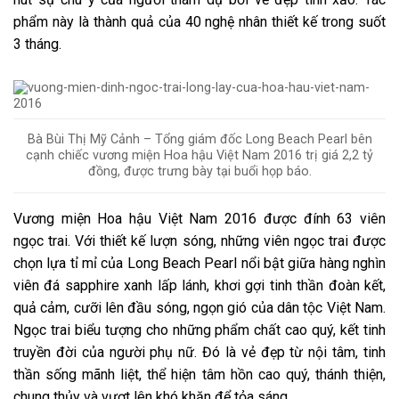
phẩm này là thành quả của 40 nghệ nhân thiết kế trong suốt
3 tháng.
Bà Bùi Thị Mỹ Cảnh – Tổng giám đốc Long Beach Pearl bên
cạnh chiếc vương miện Hoa hậu Việt Nam 2016 trị giá 2,2 tỷ
đồng, được trưng bày tại buổi họp báo.
Vương miện Hoa hậu Việt Nam 2016 được đính 63 viên
ngọc trai. Với thiết kế lượn sóng, những viên ngọc trai được
chọn lựa tỉ mỉ của Long Beach Pearl nổi bật giữa hàng nghìn
viên đá sapphire xanh lấp lánh, khơi gợi tinh thần đoàn kết,
quả cảm, cưỡi lên đầu sóng, ngọn gió của dân tộc Việt Nam.
Ngọc trai biểu tượng cho những phẩm chất cao quý, kết tinh
truyền đời của người phụ nữ. Đó là vẻ đẹp từ nội tâm, tinh
thần sống mãnh liệt, thể hiện tâm hồn cao quý, thánh thiện,
chung thủy và vượt lên khó khăn để tỏa sáng.