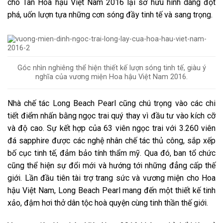
cho Tân Hoa hậu Việt Nam 2016 lại sở hữu hình dáng đột
phá, uốn lượn tựa những cơn sóng đầy tinh tế và sang trọng.
Góc nhìn nghiêng thể hiện thiết kế lượn sóng tinh tế, giàu ý
nghĩa của vương miện Hoa hậu Việt Nam 2016.
Nhà chế tác Long Beach Pearl cũng chú trọng vào các chi
tiết điểm nhấn bằng ngọc trai quý thay vì đầu tư vào kích cỡ
và độ cao. Sự kết hợp của 63 viên ngọc trai với 3.260 viên
đá sapphire được các nghệ nhân chế tác thủ công, sắp xếp
bố cục tinh tế, đảm bảo tính thẩm mỹ. Qua đó, ban tổ chức
cũng thể hiện sự đổi mới và hướng tới những đẳng cấp thế
giới. Lần đầu tiên tài trợ trang sức và vương miện cho Hoa
hậu Việt Nam, Long Beach Pearl mang đến một thiết kế tinh
xảo, đậm hơi thở dân tộc hoà quyện cùng tinh thần thế giới.