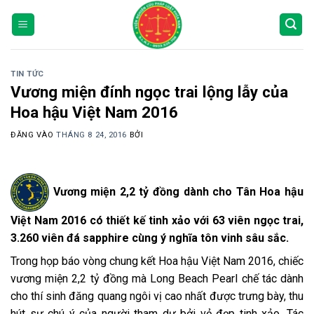
Bỏ
qua
nội
dung
TIN TỨC
Vương miện đính ngọc trai lộng lẫy của
Hoa hậu Việt Nam 2016
ĐĂNG VÀO
THÁNG 8 24, 2016
BỞI
Vương miện 2,2 tỷ đồng dành cho Tân Hoa hậu
Việt Nam 2016 có thiết kế tinh xảo với 63 viên ngọc trai,
3.260 viên đá sapphire cùng ý nghĩa tôn vinh sâu sắc.
Trong họp báo vòng chung kết Hoa hậu Việt Nam 2016, chiếc
vương miện 2,2 tỷ đồng mà Long Beach Pearl chế tác dành
cho thí sinh đăng quang ngôi vị cao nhất được trưng bày, thu
hút sự chú ý của người tham dự bởi vẻ đẹp tinh xảo. Tác