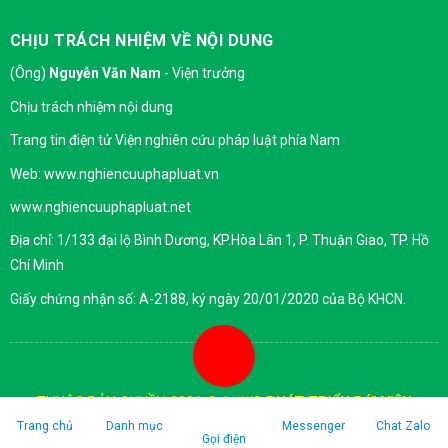
CHỊU TRÁCH NHIỆM VỀ NỘI DUNG
(Ông)
Nguyễn Văn Nam
- Viện trưởng
Chịu trách nhiệm nội dung
Trang tin điện tử Viện nghiên cứu pháp luật phía Nam
Web: www.nghiencuuphapluat.vn
www.nghiencuuphapluat.net
Địa chỉ: 1/133 đại lộ Bình Dương, KP.Hòa Lân 1, P. Thuận Giao, TP. Hồ
Chí Minh
Giấy chứng nhận số: A-2188, ký ngày 20/01/2020 của Bộ KHCN.
THUỘC BẢN QUYỀN 2026 ©
ĐƯỢC PHÁT TRIỂN BỚI VIỆN
NGHIÊN CỨU PHÁP LUẬT PHÍA NAM
Trang chủ
Danh mục
Messenger
Chat Zalo
Gọi điện