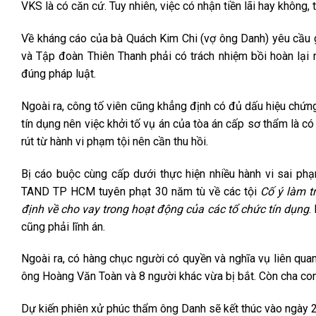
VKS là có căn cứ. Tuy nhiên, việc có nhận tiền lãi hay không, t
Về kháng cáo của bà Quách Kim Chi (vợ ông Danh) yêu cầu g
và Tập đoàn Thiên Thanh phải có trách nhiệm bồi hoàn lại n
đúng pháp luật.
Ngoài ra, công tố viên cũng khẳng định có đủ dấu hiệu chứ
tín dụng nên việc khởi tố vụ án của tòa án cấp sơ thẩm là c
rút từ hành vi phạm tội nên cần thu hồi.
Bị cáo buộc cùng cấp dưới thực hiện nhiều hành vi sai phạ
TAND TP HCM tuyên phạt 30 năm tù về các tội
Cố ý làm t
định về cho vay trong hoạt động của các tổ chức tín dụng
.
cũng phải lĩnh án.
Ngoài ra, có hàng chục người có quyền và nghĩa vụ liên quan
ông Hoàng Văn Toàn và 8 người khác vừa bị bắt. Còn cha con
Dự kiến phiên xử phúc thẩm ông Danh sẽ kết thúc vào ngày 