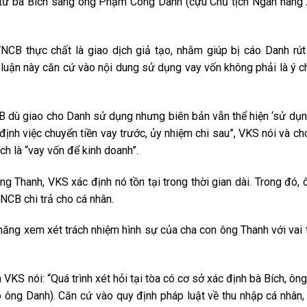
ền từ bà Bích sang ông Phạm Công Danh (cựu Chủ tịch Ngân hàng
NCB thực chất là giao dịch giả tạo, nhằm giúp bị cáo Danh rút 
 luận này căn cứ vào nội dung sử dụng vay vốn không phải là ý c
CB dù giao cho Danh sử dụng nhưng biên bản vẫn thể hiện ‘sử d
định việc chuyển tiền vay trước, ủy nhiệm chi sau”, VKS nói và ch
h là “vay vốn để kinh doanh”.
g Thanh, VKS xác định nó tồn tại trong thời gian dài. Trong đó,
VNCB chi trả cho cá nhân.
năng xem xét trách nhiệm hình sự của cha con ông Thanh với vai 
n VKS nói: “Quá trình xét hỏi tại tòa có cơ sở xác định bà Bích, ô
 ông Danh). Căn cứ vào quy định pháp luật về thu nhập cá nhân,