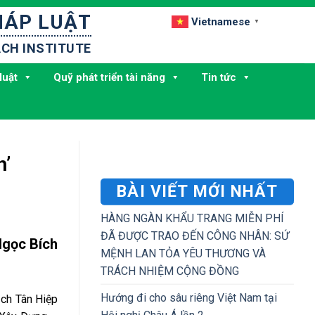
HÁP LUẬT
Vietnamese
▼
CH INSTITUTE
luật
Quỹ phát triển tài năng
Tin tức
h’
BÀI VIẾT MỚI NHẤT
HÀNG NGÀN KHẨU TRANG MIỄN PHÍ
ĐÃ ĐƯỢC TRAO ĐẾN CÔNG NHÂN: SỨ
Ngọc Bích
MỆNH LAN TỎA YÊU THƯƠNG VÀ
TRÁCH NHIỆM CỘNG ĐỒNG
Hướng đi cho sâu riêng Việt Nam tại
ịch Tân Hiệp