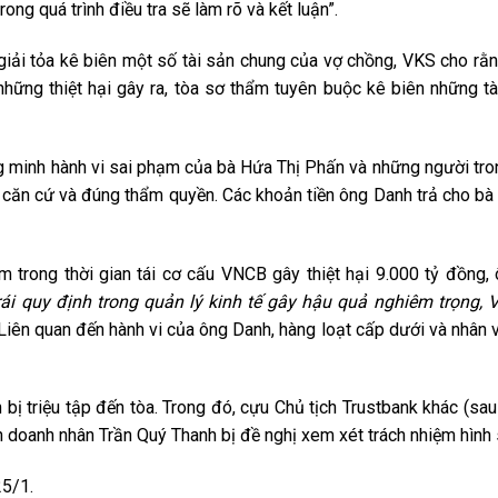
rong quá trình điều tra sẽ làm rõ và kết luận”.
iải tỏa kê biên một số tài sản chung của vợ chồng, VKS cho rằ
hững thiệt hại gây ra, tòa sơ thẩm tuyên buộc kê biên những tà
ng minh hành vi sai phạm của bà Hứa Thị Phấn và những người tr
ó căn cứ và đúng thẩm quyền. Các khoản tiền ông Danh trả cho bà 
m trong thời gian tái cơ cấu VNCB gây thiệt hại 9.000 tỷ đồng,
rái quy định trong quản lý kinh tế gây hậu quả nghiêm trọng,
 Liên quan đến hành vi của ông Danh, hàng loạt cấp dưới và nhân 
 bị triệu tập đến tòa. Trong đó, cựu Chủ tịch Trustbank khác (sau
 doanh nhân Trần Quý Thanh bị đề nghị xem xét trách nhiệm hình 
25/1.