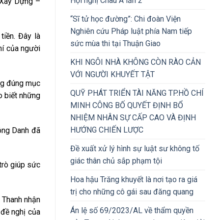
Hội nghị Châu Á lần 2
 Xây Dựng –
“Sĩ tử học đường”: Chi đoàn Viện
Nghiên cứu Pháp luật phía Nam tiếp
tiền. Đây là
sức mùa thi tại Thuận Giao
hí của người
KHI NGÔI NHÀ KHÔNG CÒN RÀO CẢN
VỚI NGƯỜI KHUYẾT TẬT
ụng đúng mục
QUỸ PHÁT TRIỂN TÀI NĂNG TP.HỒ CHÍ
o biết những
MINH CÔNG BỐ QUYẾT ĐỊNH BỔ
NHIỆM NHÂN SỰ CẤP CAO VÀ ĐỊNH
HƯỚNG CHIẾN LƯỢC
 ông Danh đã
Đề xuất xử lý hình sự luật sư không tố
giác thân chủ sắp phạm tội
trò giúp sức
Hoa hậu Trăng khuyết là nơi tạo ra giá
trị cho những cô gái sau đăng quang
ng Thanh nhận
Án lệ số 69/2023/AL về thẩm quyền
 đề nghị của