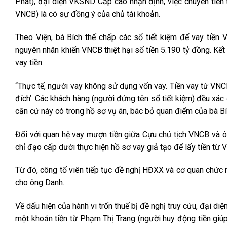
Phát), đại diện VKSND Cấp cao nhận định, việc chuyển ti
VNCB) là có sự đồng ý của chủ tài khoản.
Theo Viện, bà Bích thế chấp các sổ tiết kiệm để vay tiền V
nguyên nhân khiến VNCB thiệt hại số tiền 5.190 tỷ đồng. Kết
vay tiền.
“Thực tế, người vay không sử dụng vốn vay. Tiền vay từ VN
đích’. Các khách hàng (người đứng tên sổ tiết kiệm) đều xác 
căn cứ này có trong hồ sơ vụ án, bác bỏ quan điểm của bà Bíc
Đối với quan hệ vay mượn tiền giữa Cựu chủ tịch VNCB và ôn
chỉ đạo cấp dưới thực hiện hồ sơ vay giả tạo để lấy tiền từ 
Từ đó, công tố viên tiếp tục đề nghị HĐXX và cơ quan chức 
cho ông Danh.
Về dấu hiện của hành vi trốn thuế bị đề nghị truy cứu, đại diệ
một khoản tiền từ Phạm Thị Trang (người huy động tiền giúp