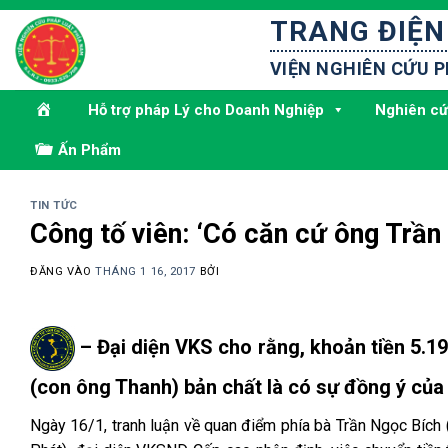
Bỏ
TRANG ĐIỆN
qua
nội
VIỆN NGHIÊN CỨU 
dung
Hỗ trợ pháp Lý cho Doanh Nghiệp
Nghiên cứ
Ấn Phẩm
TIN TỨC
Công tố viên: ‘Có căn cứ ông Trầ
ĐĂNG VÀO
THÁNG 1 16, 2017
BỞI
– Đại diện VKS cho rằng, khoản tiền 5.19
(con ông Thanh) bản chất là có sự đồng ý của 
Ngày 16/1, tranh luận về quan điểm phía bà Trần Ngọc Bích