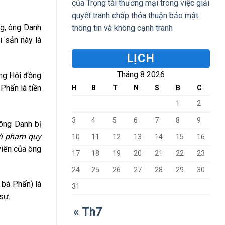
của Trọng tài thương mại trong việc giải
quyết tranh chấp thỏa thuận bảo mật
ng, ông Danh
thông tin và không cạnh tranh
i sản này là
LỊCH
Tháng 8 2026
ong Hội đồng
Phấn là tiền
H
B
T
N
S
B
C
1
2
3
4
5
6
7
8
9
 ông Danh bị
 Vi phạm quy
10
11
12
13
14
15
16
viên của ông
17
18
19
20
21
22
23
24
25
26
27
28
29
30
 bà Phấn) là
31
sự.
« Th7