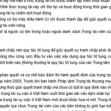
ài này thể hiện ở chỗ, trọng tài chỉ được thành lập theo thỏa thuậ
Hình thức trọng tài này chỉ tồn tại và hoạt động trong thời gian g
rọng tài tự chấm dứt hoạt động.
hông có bộ máy điều hành (vì chỉ được thành lập để giải quyết v
tài viên riêng.
ể là người có tên trong hoặc ngoài danh sách Trọng tài viên c
tranh chấp nên quy tắc tố tụng để giải quyết vụ tranh chấp phải 
n cũng như công sức đầu tư vào việc xây dựng quy tắc tố tụng, c
phổ biến nào (thông thường là quy tắc tố tụng của các Trung tâm 
a phán quyết và cơ chế bảo đảm thi hành quyết định của trọng tại
mại năm 2003. Trước khi ban hành Pháp lệnh Trọng tài thương m
ương thức giải quyết tranh chấp mà chưa có bất kì quy định nào về
ề trọng tài vụ việc ở Việt Nam suốt thời gian dài vẫn dậm chân tại
a trọng tài vụ việc ở Việt Nam mới được khắc họa rõ nét. Trọng tà
 quyền lựa chọn Trọng tài viên của các bên không bị giới hạn b