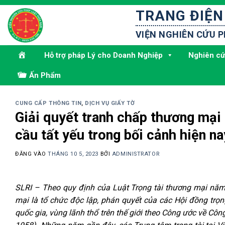
Bỏ
TRANG ĐIỆN
qua
nội
VIỆN NGHIÊN CỨU 
dung
Hỗ trợ pháp Lý cho Doanh Nghiệp
Nghiên cứ
Ấn Phẩm
CUNG CẤP THÔNG TIN
,
DỊCH VỤ GIẤY TỜ
Giải quyết tranh chấp thương mại 
cầu tất yếu trong bối cảnh hiện na
ĐĂNG VÀO
THÁNG 10 5, 2023
BỞI
ADMINISTRATOR
SLRI – Theo quy định của Luật Trọng tài thương mại năm 
mại là tổ chức độc lập, phán quyết của các Hội đồng trọn
quốc gia, vùng lãnh thổ trên thế giới theo Công ước về Cô