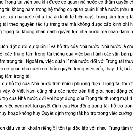
các Trọng tài viên sau khi được cơ quan nhà nước có thẩm quyền 
g tài không nằm trong hệ thống cơ quan quản lí nhà nước (như tr
ét xử nhà nước (như toà án kinh tế hiện nay). Trung tâm trọng t
 tài theo nguyên tắc tự trang trải mà không được cấp kinh phí 
g trọng tài không nhân danh quyền lực nhà nước mà nhân danh 
luôn đặt dưới sự quản lí và hỗ trợ của Nhà nước. Nhà nước là chủ
ới các Trung tâm trọng tài thông qua việc ban hành các văn bản p
m trọng tài. Ngoài ra, việc quản lí nhà nước đối với Trọng tài th
c cơ quan nhà nước có thẩm quyền trong việc cấp, thay đổi, bổ 
g tâm trọng tài.
n sự hỗ trợ của Nhà nước trên nhiều phương diện. Trọng tài thươ
i vậy, ở Việt Nam cũng như các nước trên thế giới, hoạt động c
hỗ trợ của Nhà nước đối với hoạt động của Trọng tài thương mại đ
rong việc xem xét lại quyết định của Hội đồng trọng tài; hỗ trợ tro
hủy hoặc không hủy Quyết định trọng tài; hỗ trợ trong việc cưỡng 
con dấu và tài khoản riêng
[5]
tồn tại độc lập với nhau. Trung tâm tr