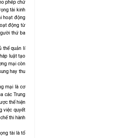
cho phép chứ
ọng tài kinh
ài hoạt động
hoạt động từ
người thứ ba
 thể quản lí
háp luật tạo
ương mại còn
sung hay thu
ng mại là cơ
ủa các Trung
ược thể hiện
ng việc quyết
chế thi hành
ọng tài là tổ