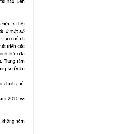
 tài nào. Bên
 chức xã hội
tài ở một số
 Cục quản lí
át triển các
hình thức đa
a, Trung tâm
ng tài (Viện
i chính phủ,
 năm 2010 và
ủ, không nằm