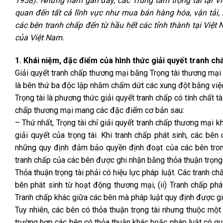
1958). Những năm gần đây, các Trung tâm trọng tài tại Vi
quan đến tất cả lĩnh vực như mua bán hàng hóa, vận tải, 
các bên tranh chấp đến từ hầu hết các tỉnh thành tại Việt
của Việt Nam.
1. Khái niệm, đặc điểm của hình thức giải quyết tranh c
Giải quyết tranh chấp thương mại bằng Trọng tài thương mại 
là bên thứ ba độc lập nhằm chấm dứt các xung đột bằng việc 
Trọng tài là phương thức giải quyết tranh chấp có tính chất 
chấp thương mại mang các đặc điểm cơ bản sau:
– Thứ nhất, Trọng tài chỉ giải quyết tranh chấp thương mại 
giải quyết của trọng tài. Khi tranh chấp phát sinh, các bên
những quy định đảm bảo quyền định đoạt của các bên trong
tranh chấp của các bên được ghi nhận bằng thỏa thuận trọng t
Thỏa thuận trọng tài phải có hiệu lực pháp luật. Các tranh c
bên phát sinh từ hoạt động thương mại, (ii) Tranh chấp phá
Tranh chấp khác giữa các bên mà pháp luật quy định được giả
Tuy nhiên, các bên có thỏa thuận trọng tài nhưng thuộc một
trường hợp các bên có thỏa thuận khác hoặc pháp luật có quy