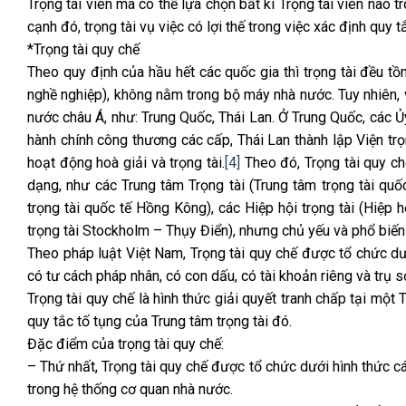
Trọng tài viên mà có thể lựa chọn bất kì Trọng tài viên nào t
cạnh đó, trọng tài vụ việc có lợi thế trong việc xác định quy t
*Trọng tài quy chế
Theo quy định của hầu hết các quốc gia thì trọng tài đều tồn
nghề nghiệp), không nằm trong bộ máy nhà nước. Tuy nhiên, v
nước châu Á, như: Trung Quốc, Thái Lan. Ở Trung Quốc, các Ủ
hành chính công thương các cấp, Thái Lan thành lập Viện trọ
hoạt động hoà giải và trọng tài.
[4]
Theo đó, Trọng tài quy ch
dạng, như các Trung tâm Trọng tài (Trung tâm trọng tài quố
trọng tài quốc tế Hồng Kông), các Hiệp hội trọng tài (Hiệp h
trọng tài Stockholm – Thụy Điển), nhưng chủ yếu và phổ biến
Theo pháp luật Việt Nam, Trọng tài quy chế được tổ chức dướ
có tư cách pháp nhân, có con dấu, có tài khoản riêng và trụ s
Trọng tài quy chế là hình thức giải quyết tranh chấp tại mộ
quy tắc tố tụng của Trung tâm trọng tài đó.
Đặc điểm của trọng tài quy chế:
– Thứ nhất, Trọng tài quy chế được tổ chức dưới hình thức cá
trong hệ thống cơ quan nhà nước.