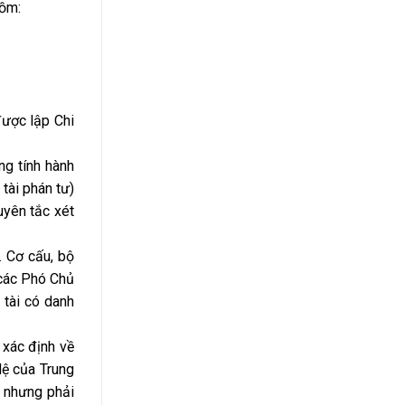
gồm:
được lập Chi
ng tính hành
tài phán tư)
uyên tắc xét
. Cơ cấu, bộ
 các Phó Chủ
g tài có danh
 xác định về
lệ của Trung
, nhưng phải