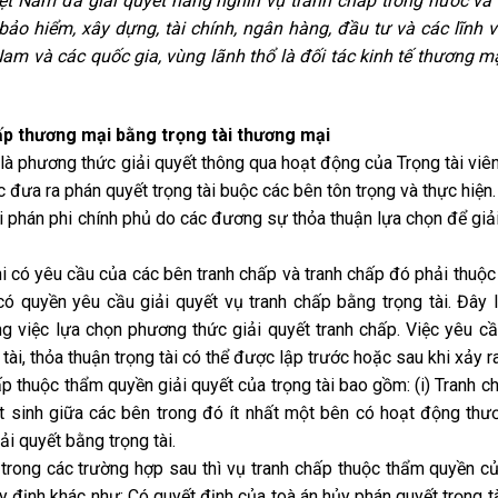
ệt Nam đã giải quyết hàng nghìn vụ tranh chấp trong nước và 
bảo hiểm, xây dựng, tài chính, ngân hàng, đầu tư và các lĩnh 
 Nam và các quốc gia, vùng lãnh thổ là đối tác kinh tế thương 
hấp thương mại bằng trọng tài thương mại
là phương thức giải quyết thông qua hoạt động của Trọng tài viên
đưa ra phán quyết trọng tài buộc các bên tôn trọng và thực hiện.
tài phán phi chính phủ do các đương sự thỏa thuận lựa chọn để giải
khi có yêu cầu của các bên tranh chấp và tranh chấp đó phải thuộ
 có quyền yêu cầu giải quyết vụ tranh chấp bằng trọng tài. Đây 
 việc lựa chọn phương thức giải quyết tranh chấp. Việc yêu cầ
ài, thỏa thuận trọng tài có thể được lập trước hoặc sau khi xảy ra
hấp thuộc thẩm quyền giải quyết của trọng tài bao gồm: (i) Tranh c
t sinh giữa các bên trong đó ít nhất một bên có hoạt động thươn
i quyết bằng trọng tài.
 trong các trường hợp sau thì vụ tranh chấp thuộc thẩm quyền củ
 định khác như: Có quyết định của toà án hủy phán quyết trọng tà