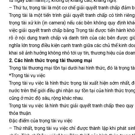
từ ngày ban hành
[3]
, không bị kháng cáo, kháng nghị.
– Thứ tư, trọng tài là một cơ chế giải quyết tranh chấp đảm b
Trọng tài là một tiến trình giải quyết tranh chấp có tính ri
trọng tài xử kín (in camera) nếu các bên không quy định kh
việc giải quyết tranh chấp bằng Trọng tài được tiến hành khô
rõ ở nội dung tranh chấp và danh tính của các bên được gi
nghĩa lớn trong điều kiện cạnh tranh giữa các chủ thể kinh 
khai sẽ ảnh hưởng không nhỏ tới uy tín, thương hiệu của doan
2. Các hình thức trọng tài thương mại
Trọng tài thương mại tồn tại dưới hai hình thức, đó là trọng tài
*Trọng tài vụ việc
Trọng tài vụ việc là hình thức trọng tài xuất hiện sớm nhất, 
nước trên thế giới đều ghi nhận sự tồn tại của hình thức trọng
cũng ở mức độ sâu, rộng khác nhau.
Trọng tài vụ việc là hình thức giải quyết tranh chấp theo qu
thỏa thuận.
Đặc điểm của trọng tài vụ việc
– Thứ nhất, trọng tài vụ việc chỉ được thành lập khi phát si