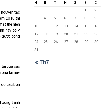
H
B
T
N
S
B
C
1
2
n nguyên tắc
năm 2010 thì
3
4
5
6
7
8
9
mật thể hiện
10
11
12
13
14
15
16
ịnh này có ý
17
18
19
20
21
22
23
ấp được công
24
25
26
27
28
29
30
31
« Th7
g tài của các
trọng tài này
c do các bên
t xong tranh