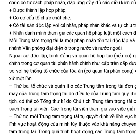
chức có tư cách pháp nhân, đáp ứng đầy đủ các điều kiện c
+ Được thành lập hợp pháp;
+ Có cơ cấu tổ chức chặt chẽ;
+ Có tài sản độc lập với cá nhân, pháp nhân khác và tự chịu 
+ Nhân danh mình tham gia các quan hệ pháp luật một cách đ
Mỗi Trung tâm trọng tài là một pháp nhân tồn tại độc lập và
nhánh Văn phòng đại diện ở trong nước và nước ngoài.
Ngoài sự độc lập, bình đẳng và quan hệ hợp tác (nếu có) g
chính trong cơ quan tài phán hành chính như cấp trên cấp dướ
so với hệ thống tổ chức của tòa án (cơ quan tài phán công) 
xử một lần.
– Thứ ba, tổ chức và quản lí ở các Trung tâm trọng tài đơn 
máy của Trung tâm trọng tài do điều lệ của Trung tâm quy đị
tịch, có thể có Tổng thư kí do Chủ tịch Trung tâm trọng tài c
sách Trọng tài viên. Các Trọng tài viên tham gia vào việc giả
– Thứ tư, mỗi Trung tâm trọng tài tự quyết định về lĩnh vực 
lĩnh vực hoạt động của mình tùy thuộc vào khả năng chuyên 
tâm trọng tài. Trong quá trình hoạt động, các Trung tâm trọ