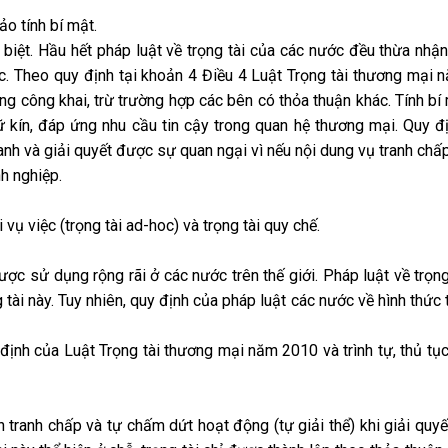
ảo tính bí mật.
êng biệt. Hầu hết pháp luật về trọng tài của các nước đều thừa nhậ
ác. Theo quy định tại khoản 4 Điều 4 Luật Trọng tài thương mại 
ng công khai, trừ trường hợp các bên có thỏa thuận khác. Tính bí 
ữ kín, đáp ứng nhu cầu tin cậy trong quan hệ thương mại. Quy đ
doanh và giải quyết được sự quan ngại vì nếu nội dung vụ tranh ch
h nghiệp.
 vụ việc (trọng tài ad-hoc) và trọng tài quy chế.
được sử dụng rộng rãi ở các nước trên thế giới. Pháp luật về trọn
 tài này. Tuy nhiên, quy định của pháp luật các nước về hình thức 
y định của Luật Trọng tài thương mại năm 2010 và trình tự, thủ tụ
nh tranh chấp và tự chấm dứt hoạt động (tự giải thể) khi giải quyế