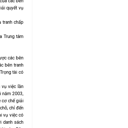
n của các bên
iải quyết vụ
ụ tranh chấp
ủa Trung tâm
được các bên
ác bên tranh
Trọng tài có
 vụ việc lần
ại năm 2003,
 cơ chế giải
 chỗ, chỉ đến
i vụ việc có
ởi danh sách