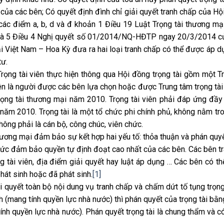
 của các bên; Có quyết định đình chỉ giải quyết tranh chấp của Hộ
, các điểm a, b, d và đ khoản 1 Điều 19 Luật Trọng tài thương m
 3 và 5 Điều 4 Nghị quyết số 01/2014/NQ-HĐTP ngay 20/3/2014 
i Việt Nam – Hoa Kỳ đưa ra hai loại tranh chấp có thể được áp d
tư.
Trọng tài viên thực hiện thông qua Hội đồng trọng tài gồm một Tr
iên là người được các bên lựa chọn hoặc được Trung tâm trọng tài
Trọng tài thương mại năm 2010. Trọng tài viên phải đáp ứng đầy
năm 2010. Trọng tài là một tổ chức phi chính phủ, không nằm tr
hông phải là cán bộ, công chúc, viên chức.
hương mại đảm bảo sự kết hợp hai yếu tố: thỏa thuận và phán quyế
thức đảm bảo quyền tự định đoạt cao nhất của các bên. Các bên t
ng tài viên, địa điểm giải quyết hay luật áp dụng … Các bên có th
phát sinh hoặc đã phát sinh.
[1]
ải quyết toàn bộ nội dung vụ tranh chấp và chấm dứt tố tụng trọng 
h (mang tính quyền lực nhà nước) thì phán quyết của trọng tài bằn
ính quyền lực nhà nước). Phán quyết trọng tài là chung thẩm và có