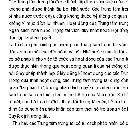
Các Trung tâm trọng tài được thành lập theo sáng kiến của 
không phải được thành lập bởi Nhà nước. Các Trung tâm trọn
tế nhà nước trước đây), cũng không thuộc hệ thống cơ quan x
không vì mục đích lợi nhuận. Hoạt động của Trung tâm trọng
Ngân sách Nhà nước. Trọng tài viên duy nhất hoặc Hội đồn
độc lập ra phán quyết.
Là tổ chức phi chính phủ nhưng các Trung tâm trọng tài vẫn 
đối với mọi mặt của đời sống xã hội. Nhà nước quản lí đối v
cơ sở pháp lí cho việc tổ chức và hoạt động của các Trung tâ
được thực hiện thông qua hoạt động quản lí của hệ thống cá
hồi Giấy phép thành lập, Giấy đăng kí hoạt động của các Trun
Trong quá trình hoạt động, các Trung tâm trọng tài cũng cầ
quan “tài phán tư”, không nhân danh quyền lực nhà nước. Bở
tâm trọng tài cần thiết phải có sự hỗ trợ của Nhà nước. Sự 
rõ nét, như hỗ trợ chỉ định, thay đổi Trọng tài viên; hỗ trợ t
định áp dụng biện pháp khẩn cấp tạm thời; hỗ trợ trong việc 
Quyết định trọng tài…
– Thứ hai, các Trung tâm trọng tài có tư cách pháp nhân, có 