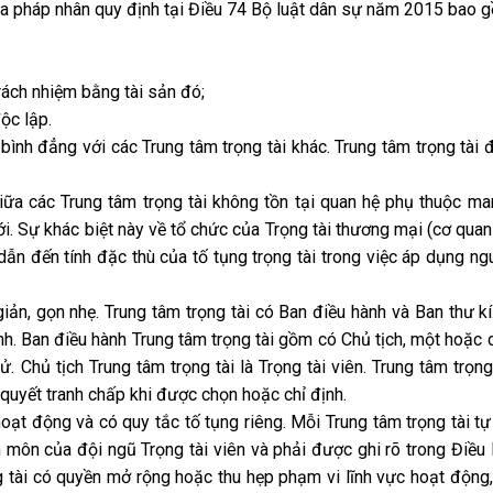
ủa pháp nhân quy định tại Điều 74 Bộ luật dân sự năm 2015 bao 
trách nhiệm bằng tài sản đó;
ộc lập.
 bình đẳng với các Trung tâm trọng tài khác. Trung tâm trọng tài 
iữa các Trung tâm trọng tài không tồn tại quan hệ phụ thuộc ma
i. Sự khác biệt này về tổ chức của Trọng tài thương mại (cơ quan 
dẫn đến tính đặc thù của tố tụng trọng tài trong việc áp dụng ng
giản, gọn nhẹ. Trung tâm trọng tài có Ban điều hành và Ban thư kí
nh. Ban điều hành Trung tâm trọng tài gồm có Chủ tịch, một hoặc
ử. Chủ tịch Trung tâm trọng tài là Trọng tài viên. Trung tâm trọn
i quyết tranh chấp khi được chọn hoặc chỉ định.
hoạt động và có quy tắc tố tụng riêng. Mỗi Trung tâm trọng tài tự
môn của đội ngũ Trọng tài viên và phải được ghi rõ trong Điều 
ng tài có quyền mở rộng hoặc thu hẹp phạm vi lĩnh vực hoạt động