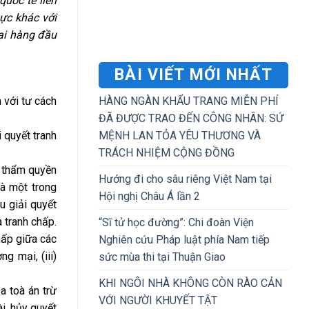
quốc tế liên
vực khác với
mại hàng đầu
BÀI VIẾT MỚI NHẤT
HÀNG NGÀN KHẨU TRANG MIỄN PHÍ
 với tư cách
ĐÃ ĐƯỢC TRAO ĐẾN CÔNG NHÂN: SỨ
MỆNH LAN TỎA YÊU THƯƠNG VÀ
 quyết tranh
TRÁCH NHIỆM CỘNG ĐỒNG
c thẩm quyền
Hướng đi cho sâu riêng Việt Nam tại
là một trong
Hội nghị Châu Á lần 2
u giải quyết
 tranh chấp.
“Sĩ tử học đường”: Chi đoàn Viện
hấp giữa các
Nghiên cứu Pháp luật phía Nam tiếp
g mại, (iii)
sức mùa thi tại Thuận Giao
KHI NGÔI NHÀ KHÔNG CÒN RÀO CẢN
a toà án trừ
VỚI NGƯỜI KHUYẾT TẬT
i, hủy quyết