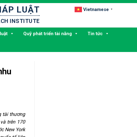
HÁP LUẬT
Vietnamese
▼
CH INSTITUTE
luật
Quỹ phát triển tài năng
Tin tức
nhu
 tài thương
 và trên 170
ước New York