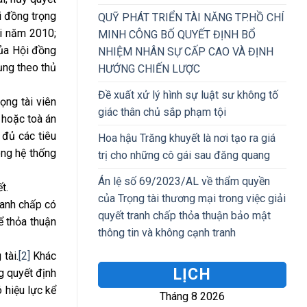
i đồng trọng
QUỸ PHÁT TRIỂN TÀI NĂNG TP.HỒ CHÍ
ại năm 2010;
MINH CÔNG BỐ QUYẾT ĐỊNH BỔ
của Hội đồng
NHIỆM NHÂN SỰ CẤP CAO VÀ ĐỊNH
ụng theo thủ
HƯỚNG CHIẾN LƯỢC
Đề xuất xử lý hình sự luật sư không tố
ọng tài viên
giác thân chủ sắp phạm tội
 hoặc toà án
 đủ các tiêu
Hoa hậu Trăng khuyết là nơi tạo ra giá
ong hệ thống
trị cho những cô gái sau đăng quang
Án lệ số 69/2023/AL về thẩm quyền
t.
của Trọng tài thương mại trong việc giải
ranh chấp có
quyết tranh chấp thỏa thuận bảo mật
ể thỏa thuận
thông tin và không cạnh tranh
tài.
[2]
Khác
LỊCH
g quyết định
 hiệu lực kể
Tháng 8 2026