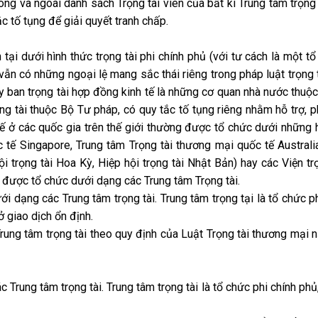
rong và ngoài danh sách Trọng tài viên của bất kì Trung tâm trọng
ắc tố tụng để giải quyết tranh chấp.
 tại dưới hình thức trọng tài phi chính phủ (với tư cách là một tổ
ẫn có những ngoại lệ mang sắc thái riêng trong pháp luật trọng 
y ban trọng tài hợp đồng kinh tế là những cơ quan nhà nước thuộc
ng tài thuộc Bộ Tư pháp, có quy tắc tố tụng riêng nhằm hỗ trợ, ph
ế ở các quốc gia trên thế giới thường được tổ chức dưới những 
c tế Singapore, Trung tâm Trọng tài thương mại quốc tế Australi
ội trọng tài Hoa Kỳ, Hiệp hội trọng tài Nhật Bản) hay các Viện trọ
 được tổ chức dưới dạng các Trung tâm Trọng tài.
i dạng các Trung tâm trọng tài. Trung tâm trọng tại là tổ chức ph
ở giao dịch ổn định.
t Trung tâm trọng tài theo quy định của Luật Trọng tài thương mại
c Trung tâm trọng tài. Trung tâm trọng tài là tổ chức phi chính ph