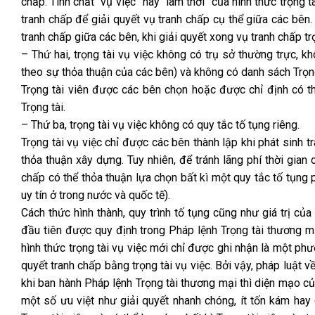
chấp. Tính chất “vụ việc” hay “lâm thời” của hình thức trọng t
tranh chấp để giải quyết vụ tranh chấp cụ thể giữa các bên. 
tranh chấp giữa các bên, khi giải quyết xong vụ tranh chấp t
– Thứ hai, trọng tài vụ việc không có trụ sở thường trực, k
theo sự thỏa thuận của các bên) và không có danh sách Trọng 
Trọng tài viên được các bên chọn hoặc được chỉ định có th
Trọng tài.
– Thứ ba, trọng tài vụ việc không có quy tắc tố tụng riêng.
Trọng tài vụ việc chỉ được các bên thành lập khi phát sinh 
thỏa thuận xây dựng. Tuy nhiên, để tránh lãng phí thời gia
chấp có thể thỏa thuận lựa chọn bất kì một quy tắc tố tụng 
uy tín ở trong nước và quốc tế).
Cách thức hình thành, quy trình tố tụng cũng như giá trị củ
đầu tiên được quy định trong Pháp lệnh Trọng tài thương 
hình thức trọng tài vụ việc mới chỉ được ghi nhận là một ph
quyết tranh chấp bằng trọng tài vụ việc. Bởi vậy, pháp luật v
khi ban hành Pháp lệnh Trọng tài thương mại thì diện mạo củ
một số ưu việt như giải quyết nhanh chóng, ít tốn kám hay