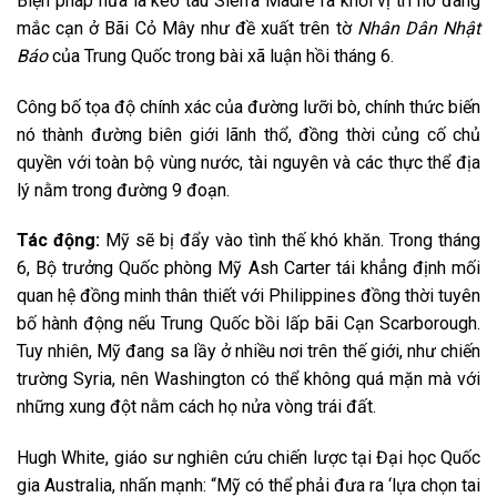
Biện pháp nữa là kéo tàu Sierra Madre ra khỏi vị trí nó đang
mắc cạn ở Bãi Cỏ Mây như đề xuất trên tờ
Nhân Dân Nhật
Báo
của Trung Quốc trong bài xã luận hồi tháng 6.
Công bố tọa độ chính xác của đường lưỡi bò, chính thức biến
nó thành đường biên giới lãnh thổ, đồng thời củng cố chủ
quyền với toàn bộ vùng nước, tài nguyên và các thực thể địa
lý nằm trong đường 9 đoạn.
Tác động:
Mỹ sẽ bị đẩy vào tình thế khó khăn. Trong tháng
6, Bộ trưởng Quốc phòng Mỹ Ash Carter tái khẳng định mối
quan hệ đồng minh thân thiết với Philippines đồng thời tuyên
bố hành động nếu Trung Quốc bồi lấp bãi Cạn Scarborough.
Tuy nhiên, Mỹ đang sa lầy ở nhiều nơi trên thế giới, như chiến
trường Syria, nên Washington có thể không quá mặn mà với
những xung đột nằm cách họ nửa vòng trái đất.
Hugh White, giáo sư nghiên cứu chiến lược tại Đại học Quốc
gia Australia, nhấn mạnh: “Mỹ có thể phải đưa ra ‘lựa chọn tai