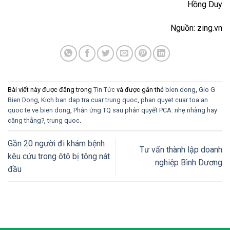
Hồng Duy
Nguồn: zing.vn
Bài viết này được đăng trong
Tin Tức
và được gắn thẻ
bien dong
,
Gio G
Bien Dong
,
Kich ban dap tra cuar trung quoc
,
phan quyet cuar toa an
quoc te ve bien dong
,
Phản ứng TQ sau phán quyết PCA: nhẹ nhàng hay
căng thẳng?
,
trung quoc
.
Gần 20 người đi khám bệnh
Tư vấn thành lập doanh
kêu cứu trong ôtô bị tông nát
nghiệp Bình Dương
đầu