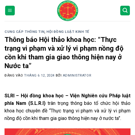
Bỏ
qua
nội
dung
CUNG CẤP THÔNG TIN
,
HỘI ĐỒNG LUẬT KINH TẾ
Thông báo Hội thảo khoa học: “Thực
trạng vi phạm và xử lý vi phạm nồng độ
cồn khi tham gia giao thông hiện nay ở
Nước ta”
ĐĂNG VÀO
THÁNG 6 12, 2024
BỞI
ADMINISTRATOR
SLRI – Hội đồng khoa học – Viện
Nghiên cứu Pháp luật
phía Nam
(S.L.R.I)
trân trọng thông báo tổ chức hội thảo
khoa học chuyên đề “Thực trạng vi phạm và xử lý vi phạm
nồng độ cồn khi tham gia giao thông hiện nay ở nước ta”.