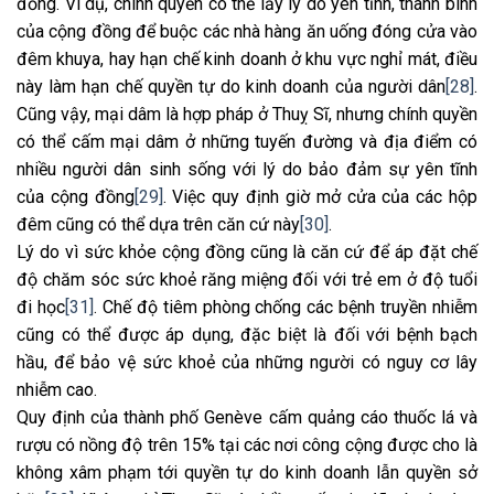
đồng. Ví dụ, chính quyền có thể lấy lý do yên tĩnh, thanh bình
của cộng đồng để buộc các nhà hàng ăn uống đóng cửa vào
đêm khuya, hay hạn chế kinh doanh ở khu vực nghỉ mát, điều
này làm hạn chế quyền tự do kinh doanh của người dân
[28]
.
Cũng vậy, mại dâm là hợp pháp ở Thuỵ Sĩ, nhưng chính quyền
có thể cấm mại dâm ở những tuyến đường và địa điểm có
nhiều người dân sinh sống với lý do bảo đảm sự yên tĩnh
của cộng đồng
[29]
. Việc quy định giờ mở cửa của các hộp
đêm cũng có thể dựa trên căn cứ này
[30]
.
Lý do vì sức khỏe cộng đồng cũng là căn cứ để áp đặt chế
độ chăm sóc sức khoẻ răng miệng đối với trẻ em ở độ tuổi
đi học
[31]
. Chế độ tiêm phòng chống các bệnh truyền nhiễm
cũng có thể được áp dụng, đặc biệt là đối với bệnh bạch
hầu, để bảo vệ sức khoẻ của những người có nguy cơ lây
nhiễm cao.
Quy định của thành phố Genève cấm quảng cáo thuốc lá và
rượu có nồng độ trên 15% tại các nơi công cộng được cho là
không xâm phạm tới quyền tự do kinh doanh lẫn quyền sở