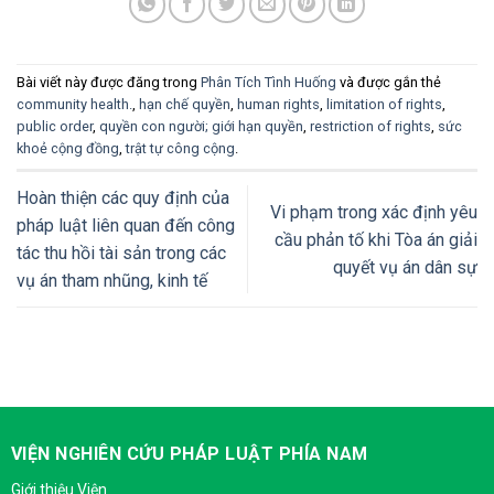
Bài viết này được đăng trong
Phân Tích Tình Huống
và được gắn thẻ
community health.
,
hạn chế quyền
,
human rights
,
limitation of rights
,
public order
,
quyền con người; giới hạn quyền
,
restriction of rights
,
sức
khoẻ cộng đồng
,
trật tự công cộng
.
Hoàn thiện các quy định của
Vi phạm trong xác định yêu
pháp luật liên quan đến công
cầu phản tố khi Tòa án giải
tác thu hồi tài sản trong các
quyết vụ án dân sự
vụ án tham nhũng, kinh tế
VIỆN NGHIÊN CỨU PHÁP LUẬT PHÍA NAM
Giới thiệu Viện