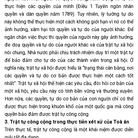
thực hiện các quyền của mình (Điều 1 Tuyên ngôn nhân
quyền và dân quyền năm 1789). Tuy nhiên, lý tưởng tự do
này không thể thực hiện một cách không giới hạn vì nó có thể
ảnh hưởng, xâm hại tới quyền và tự do của người khác. Để
ngăn chặn việc thực thi quyền của người này gây ảnh hưởng,
đe doạ quyền và tự do của người khác và của trật tự xã hội
nói chung, Nhà nước phải chịu trách nhiệm duy trì một trật tự
để bảo đảm cho tự do của các thành viên trong xã hội. Ở
nghĩa này, trật tự xã hội được hiểu là “trạng thái cân bằng, nơi
các quyền và tự do cơ bản được thực hiện một cách tốt
nhất”. Trật tự xã hội thể hiện các yêu cầu, đòi hỏi cơ bản của
một xã hội, yêu cầu này có tính bền vững và thường xuyên.
Hơn nữa, các quyền, tự do cơ bản của con người chỉ có thể
được thực hiện trong khuôn khổ của một quốc gia mà công
quyền bảo đảm được trật tự công cộng.
3. T
rật tự công cộng trong thực tiễn xét xử của Toà án
Trên thực tế, trật tự công cộng là một khái niệm được diễn
giải rất đa dạng.