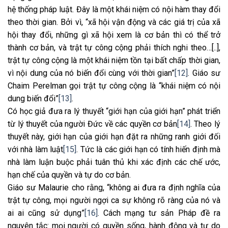
hệ thống pháp luật. Đây là một khái niệm có nội hàm thay đổi
theo thời gian. Bởi vì, “xã hội vận động và các giá trị của xã
hội thay đổi, những gì xã hội xem là cơ bản thì có thể trở
thành cơ bản, và trật tự công cộng phải thích nghi theo…[..],
trật tự công cộng là một khái niệm tồn tại bất chấp thời gian,
vì nội dung của nó biến đổi cùng với thời gian”
[12]
. Giáo sư
Chaim Perelman gọi trật tự công cộng là “khái niệm có nội
dung biến đổi”
[13]
.
Có học giả đưa ra lý thuyết “giới hạn của giới hạn” phát triển
từ lý thuyết của người Đức về các quyền cơ bản
[14]
. Theo lý
thuyết này, giới hạn của giới hạn đặt ra những ranh giới đối
với nhà làm luật
[15]
. Tức là các giới hạn có tính hiến định mà
nhà làm luận buộc phải tuân thủ khi xác định các chế ước,
hạn chế của quyền và tự do cơ bản.
Giáo sư Malaurie cho rằng, “không ai đưa ra định nghĩa của
trật tự công, mọi người ngợi ca sự không rõ ràng của nó và
ai ai cũng sử dụng”
[16]
. Cách mạng tư sản Pháp đề ra
nguyên tắc: mọi người có quyền sống, hành động và tự do