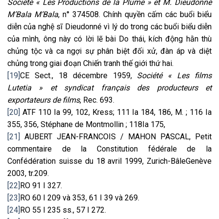
Société « Les Productions de la Plume » et M. Dieudonné
M’Bala M’Bala
, n° 374508. Chính quyền cấm các buổi biểu
diễn của nghệ sĩ Dieudonné vì lý do trong các buổi biểu diễn
của mình, ông này có lời lẽ bài Do thái, kích động hằn thù
chủng tộc và ca ngợi sự phân biệt đối xử, đàn áp và diệt
chủng trong giai đoạn Chiến tranh thế giới thứ hai.
[19]
CE Sect., 18 décembre 1959,
Société « Les films
Lutetia » et syndicat français des producteurs et
exportateurs de films
, Rec. 693.
[20]
ATF 110 Ia 99, 102, Kress; 111 Ia 184, 186, M. ; 116 Ia
355, 356, Stéphane de Montmollin ; 118Ia 175,
[21]
AUBERT JEAN-FRANCOIS / MAHON PASCAL, Petit
commentaire de la Constitution fédérale de la
Confédération suisse du 18 avril 1999, Zurich-BâleGenève
2003, tr.209.
[22]
RO 91 I 327.
[23]
RO 60 I 209 và 353, 61 I 39 và 269.
[24]
RO 55 I 235 ss., 57 I 272.