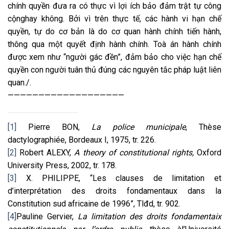
chính quyền đưa ra có thực vì lợi ích bảo đảm trật tự công
cộnghay không. Bởi vì trên thực tế, các hành vi hạn chế
quyền, tự do cơ bản là do cơ quan hành chính tiến hành,
thông qua một quyết định hành chính. Toà án hành chính
được xem như “người gác đền”, đảm bảo cho việc hạn chế
quyền con người tuân thủ đúng các nguyên tắc pháp luật liên
quan./.
———————————————————
[1]
Pierre BON,
La police municipale
, Thèse
dactylographiée, Bordeaux I, 1975, tr. 226.
[2]
Robert ALEXY,
A theory of constitutional rights,
Oxford
University Press, 2002, tr. 178.
[3]
X. PHILIPPE, “Les clauses de limitation et
d’interprétation des droits fondamentaux dans la
Constitution sud africaine de 1996”, Tlđd, tr. 902.
[4]
Pauline Gervier,
La limitation des droits fondamentaix