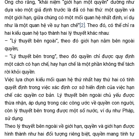
Ông cho rằng, “khái niệm “giới hạn một quyền” dường như
dựa vào một giả định trước là đã có hai thứ: một quyền và
một giới hạn, giữa chúng có một mối quan hệ nhất định, ví dụ
như là một quan hệ về sự hạn chế”
[2]
. Theo đó, có thể chỉ ra
hai kiểu quan hệ tạo thành hai lý thuyết khác nhau:
– “Lý thuyết bên ngoài”, theo đó giới hạn nằm bên ngoài
quyền;
– “Lý thuyết bên trong”, theo đó quyền chỉ được quy định
một cách có hạn chế, hay hạn chế là một phần không thể tách
rời khỏi quyền.
Việc lựa chọn kiểu mối quan hệ thứ nhất hay thứ hai có tính
quyết định trong việc xác định cơ sở hiến định của việc hạn
chế các quyền cơ bản. Lý thuyết bên ngoài chủ yếu được
thừa nhận, áp dụng trong các công ước về quyền con người,
còn lý thuyết bên trong được một số nước, ví dụ như Pháp,
sử dụng.
Theo lý thuyết bên ngoài về giới hạn, quyền và giới hạn được
hình thành như hai đối tượng riêng biệt, quyền mang tính tự