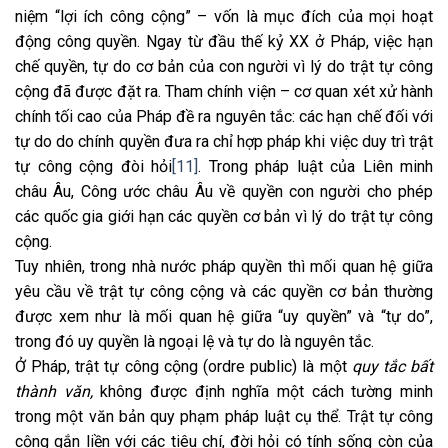
niệm “lợi ích công cộng” – vốn là mục đích của mọi hoạt
động công quyền. Ngay từ đầu thế kỷ XX ở Pháp, việc hạn
chế quyền, tự do cơ bản của con người vì lý do trật tự công
cộng đã được đặt ra. Tham chính viện – cơ quan xét xử hành
chính tối cao của Pháp đề ra nguyên tắc: các hạn chế đối với
tự do do chính quyền đưa ra chỉ hợp pháp khi việc duy trì trật
tự công cộng đòi hỏi
[11]
. Trong pháp luật của Liên minh
châu Âu, Công ước châu Âu về quyền con người cho phép
các quốc gia giới hạn các quyền cơ bản vì lý do trật tự công
cộng.
Tuy nhiên, trong nhà nước pháp quyền thì mối quan hệ giữa
yêu cầu về trật tự công cộng và các quyền cơ bản thường
được xem như là mối quan hệ giữa “uy quyền” và “tự do”,
trong đó uy quyền là ngoại lệ và tự do là nguyên tắc.
Ở Pháp, trật tự công cộng (ordre public) là một
quy tắc bất
thành văn,
không được định nghĩa một cách tường minh
trong một văn bản quy phạm pháp luật cụ thể. Trật tự công
cộng gắn liền với các tiêu chí, đời hỏi có tính sống còn của