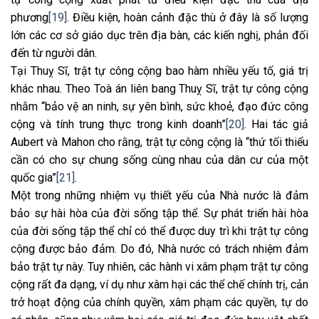
phương
[19]
. Điều kiện, hoàn cảnh đặc thù ở đây là số lượng
lớn các cơ sở giáo dục trên địa bàn, các kiến nghị, phản đối
đến từ người dân.
Tại Thuỵ Sĩ, trật tự công cộng bao hàm nhiều yếu tố, giá trị
khác nhau. Theo Toà án liên bang Thuỵ Sĩ, trật tự công cộng
nhằm “bảo vệ an ninh, sự yên bình, sức khoẻ, đạo đức công
cộng và tính trung thực trong kinh doanh”
[20]
. Hai tác giả
Aubert và Mahon cho rằng, trật tự công cộng là “thứ tối thiểu
cần có cho sự chung sống cùng nhau của dân cư của một
quốc gia”
[21]
.
Một trong những nhiệm vụ thiết yếu của Nhà nước là đảm
bảo sự hài hòa của đời sống tập thể. Sự phát triển hài hòa
của đời sống tập thể chỉ có thể được duy trì khi trật tự công
cộng được bảo đảm. Do đó, Nhà nước có trách nhiệm đảm
bảo trật tự này. Tuy nhiên, các hành vi xâm phạm trật tự công
cộng rất đa dạng, ví dụ như xâm hại các thể chế chính trị, cản
trở hoạt động của chính quyền, xâm phạm các quyền, tự do