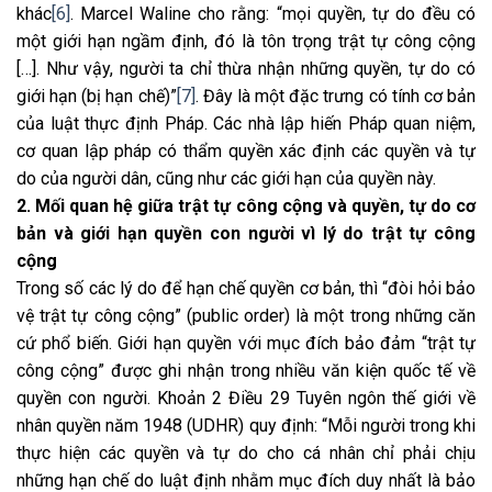
khác
[6]
. Marcel Waline cho rằng: “mọi quyền, tự do đều có
một giới hạn ngầm định, đó là tôn trọng trật tự công cộng
[…]. Như vậy, người ta chỉ thừa nhận những quyền, tự do có
giới hạn (bị hạn chế)”
[7]
. Đây là một đặc trưng có tính cơ bản
của luật thực định Pháp. Các nhà lập hiến Pháp quan niệm,
cơ quan lập pháp có thẩm quyền xác định các quyền và tự
do của người dân, cũng như các giới hạn của quyền này.
2.
Mối quan hệ giữa trật tự công cộng và quyền, tự do cơ
bản và giới hạn quyền con người vì lý do trật tự công
cộng
Trong số các lý do để hạn chế quyền cơ bản, thì “đòi hỏi bảo
vệ trật tự công cộng” (public order) là một trong những căn
cứ phổ biến. Giới hạn quyền với mục đích bảo đảm “trật tự
công cộng” được ghi nhận trong nhiều văn kiện quốc tế về
quyền con người. Khoản 2 Điều 29 Tuyên ngôn thế giới về
nhân quyền năm 1948 (UDHR) quy định: “Mỗi người trong khi
thực hiện các quyền và tự do cho cá nhân chỉ phải chịu
những hạn chế do luật định nhằm mục đích duy nhất là bảo