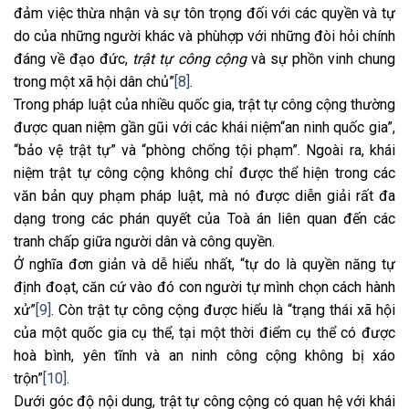
đảm việc thừa nhận và sự tôn trọng đối với các quyền và tự
do của những người khác và phùhợp với những đòi hỏi chính
đáng về đạo đức,
trật tự công cộng
và sự phồn vinh chung
trong một xã hội dân chủ”
[8]
.
Trong pháp luật của nhiều quốc gia, trật tự công cộng thường
được quan niệm gần gũi với các khái niệm“an ninh quốc gia”,
“bảo vệ trật tự” và “phòng chống tội phạm”. Ngoài ra, khái
niệm trật tự công cộng không chỉ được thể hiện trong các
văn bản quy phạm pháp luật, mà nó được diễn giải rất đa
dạng trong các phán quyết của Toà án liên quan đến các
tranh chấp giữa người dân và công quyền.
Ở nghĩa đơn giản và dễ hiểu nhất, “tự do là quyền năng tự
định đoạt, căn cứ vào đó con người tự mình chọn cách hành
xử”
[9]
. Còn trật tự công cộng được hiểu là “trạng thái xã hội
của một quốc gia cụ thể, tại một thời điểm cụ thể có được
hoà bình, yên tĩnh và an ninh công cộng không bị xáo
trộn”
[10]
.
Dưới góc độ nội dung, trật tự công cộng có quan hệ với khái