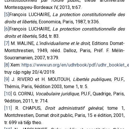
constitutionnels par l’ordre public,
thèse àl’Université
Montesquyeu-Bordeaux IV, 2013, tr.67.
[5]
François LUCHAIRE,
La protection constitutionnelle des
droits et libertés,
Economica, Paris, 1987, tr.336.
[6]
François LUCHAIRE,
La protection constitutionnelle des
droits et libertés
, Sđd, tr. 83.
[7]
M. WALINE,
L’individualisme et le droit
, Editions Domat-
Montchrestien, 1949, rééd. Dalloz, Paris, Préf. F. Mélin-
Soucramanien, 2007, tr.379.
[8]
Xem:
https://www.un.org/en/udhrbook/pdf/udhr_booklet_
truy cập ngày 20/4/2019.
[9]
J. RIVERO et H. MOUTOUH,
Libertés publiques,
P.U.F.,
Thémis, Paris, 9édition 2003, tome 1, tr. 5.
[10]
G. CORNU,
Vocabulaire juridique,
P.U.F., Quadrige, Paris,
9édition, 2011, tr. 714.
[11]
R. CHAPUS,
Droit administratif général,
tome 1,
Montchrestien, Domat droit public, Paris, 15 e édition, 2001,
tr. 699 và tiếp theo.