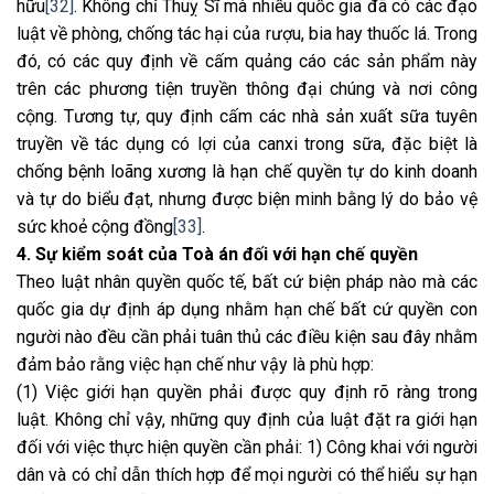
hữu
[32]
. Không chỉ Thuỵ Sĩ mà nhiều quốc gia đã có các đạo
luật về phòng, chống tác hại của rượu, bia hay thuốc lá. Trong
đó, có các quy định về cấm quảng cáo các sản phẩm này
trên các phương tiện truyền thông đại chúng và nơi công
cộng. Tương tự, quy định cấm các nhà sản xuất sữa tuyên
truyền về tác dụng có lợi của canxi trong sữa, đặc biệt là
chống bệnh loãng xương là hạn chế quyền tự do kinh doanh
và tự do biểu đạt, nhưng được biện minh bằng lý do bảo vệ
sức khoẻ cộng đồng
[33]
.­­­­­­­
4. Sự kiểm soát của Toà án đối với hạn chế quyền
Theo luật nhân quyền quốc tế, bất cứ biện pháp nào mà các
quốc gia dự định áp dụng nhằm hạn chế bất cứ quyền con
người nào đều cần phải tuân thủ các điều kiện sau đây nhằm
đảm bảo rằng việc hạn chế như vậy là phù hợp:
(1) Việc giới hạn quyền phải được quy định rõ ràng trong
luật. Không chỉ vậy, những quy định của luật đặt ra giới hạn
đối với việc thực hiện quyền cần phải: 1) Công khai với người
dân và có chỉ dẫn thích hợp để mọi người có thể hiểu sự hạn