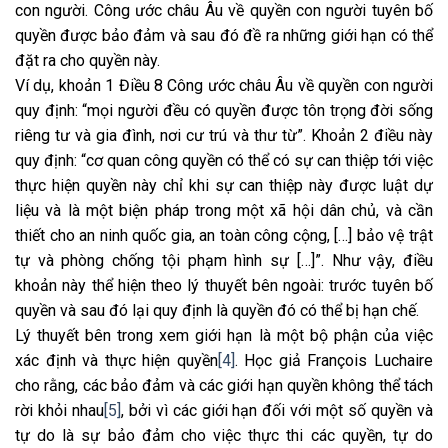
con người. Công ước châu Âu về quyền con người tuyên bố
quyền được bảo đảm và sau đó đề ra những giới hạn có thể
đặt ra cho quyền này.
Ví dụ, khoản 1 Điều 8 Công ước châu Âu về quyền con người
quy định: “mọi người đều có quyền được tôn trọng đời sống
riêng tư và gia đình, nơi cư trú và thư từ”. Khoản 2 điều này
quy định: “cơ quan công quyền có thể có sự can thiệp tới việc
thực hiện quyền này chỉ khi sự can thiệp này được luật dự
liệu và là một biện pháp trong một xã hội dân chủ, và cần
thiết cho an ninh quốc gia, an toàn công cộng, […] bảo vệ trật
tự và phòng chống tội phạm hình sự […]”. Như vậy, điều
khoản này thể hiện theo lý thuyết bên ngoài: trước tuyên bố
quyền và sau đó lại quy định là quyền đó có thể bị hạn chế.
Lý thuyết bên trong xem giới hạn là một bộ phận của việc
xác định và thực hiện quyền
[4]
. Học giả François Luchaire
cho rằng, các bảo đảm và các giới hạn quyền không thể tách
rời khỏi nhau
[5]
, bởi vì các giới hạn đối với một số quyền và
tự do là sự bảo đảm cho việc thực thi các quyền, tự do