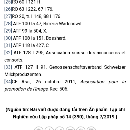
[25]
RO 60 I 121 ff.
[26]
RO 63 I 222, 67 I 76.
[27]
RO 20, tr. I 148, 88 I 176.
[28]
ATF 100 Ia 47, Birreria Wädenswil.
[29]
ATF 99 Ia 504, X.
[30]
ATF 108 Ia 151, Bosshard.
[31]
ATF 118 Ia 427, C.
[32]
ATF 128 I 295, Association suisse des annonceurs et
consorts.
[33]
ATF 127 II 91, Genossenschaftsverband Schweizer
Milchproduzenten.
[34]
CE Ass., 26 octobre 2011,
Association pour la
promotion de l’image
, Rec. 506.
(Nguồn tin: Bài viết được đăng tải trên Ấn phẩm Tạp chí
Nghiên cứu Lập pháp số 14 (390), tháng 7/2019.)