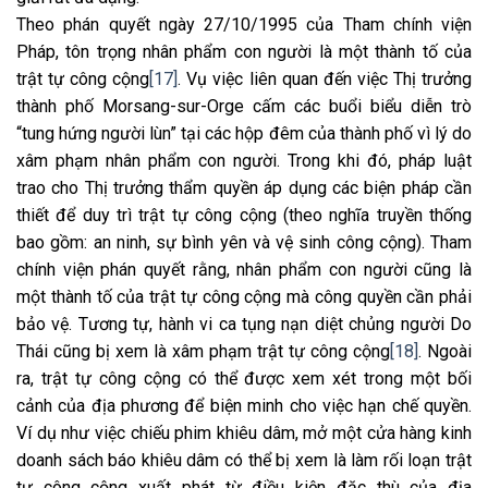
Theo phán quyết ngày 27/10/1995 của Tham chính viện
Pháp, tôn trọng nhân phẩm con người là một thành tố của
trật tự công cộng
[17]
. Vụ việc liên quan đến việc Thị trưởng
thành phố Morsang-sur-Orge cấm các buổi biểu diễn trò
“tung hứng người lùn” tại các hộp đêm của thành phố vì lý do
xâm phạm nhân phẩm con người. Trong khi đó, pháp luật
trao cho Thị trưởng thẩm quyền áp dụng các biện pháp cần
thiết để duy trì trật tự công cộng (theo nghĩa truyền thống
bao gồm: an ninh, sự bình yên và vệ sinh công cộng). Tham
chính viện phán quyết rằng, nhân phẩm con người cũng là
một thành tố của trật tự công cộng mà công quyền cần phải
bảo vệ. Tương tự, hành vi ca tụng nạn diệt chủng người Do
Thái cũng bị xem là xâm phạm trật tự công cộng
[18]
. Ngoài
ra, trật tự công cộng có thể được xem xét trong một bối
cảnh của địa phương để biện minh cho việc hạn chế quyền.
Ví dụ như việc chiếu phim khiêu dâm, mở một cửa hàng kinh
doanh sách báo khiêu dâm có thể bị xem là làm rối loạn trật
tự công cộng xuất phát từ điều kiện đặc thù của địa