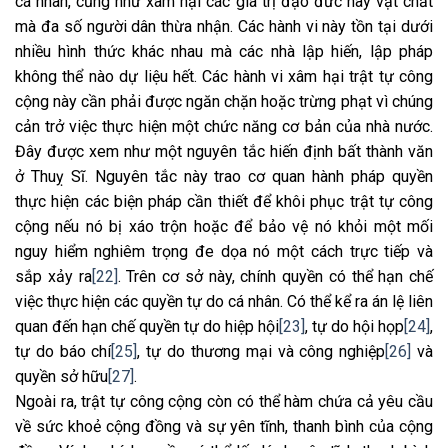
cá nhân, cũng như xâm hại các giá trị đạo đức hay vật chất
mà đa số người dân thừa nhận. Các hành vi này tồn tại dưới
nhiều hình thức khác nhau mà các nhà lập hiến, lập pháp
không thể nào dự liệu hết. Các hành vi xâm hại trật tự công
cộng này cần phải được ngăn chặn hoặc trừng phạt vì chúng
cản trở việc thực hiện một chức năng cơ bản của nhà nước.
Đây được xem như một nguyên tắc hiến định bất thành văn
ở Thuỵ Sĩ. Nguyên tắc này trao cơ quan hành pháp quyền
thực hiện các biện pháp cần thiết để khôi phục trật tự công
cộng nếu nó bị xáo trộn hoặc để bảo vệ nó khỏi một mối
nguy hiểm nghiêm trọng đe dọa nó một cách trực tiếp và
sắp xảy ra
[22]
. Trên cơ sở này, chính quyền có thể hạn chế
việc thực hiện các quyền tự do cá nhân. Có thể kể ra án lệ liên
quan đến hạn chế quyền tự do hiệp hội
[23]
, tự do hội họp
[24]
,
tự do báo chí
[25]
, tự do thương mại và công nghiệp
[26]
và
quyền sở hữu
[27]
.
Ngoài ra, trật tự công cộng còn có thể hàm chứa cả yêu cầu
về sức khoẻ cộng đồng và sự yên tĩnh, thanh bình của cộng