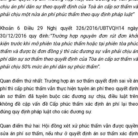
chịu án phí dân sự theo quyết định của Toà án cấp sơ thẩm và
phải chịu một nửa án phí phúc thẩm theo quy định pháp luật
”
Khoản 6 Điều 29 Nghị quyết 326/2016/UBTVQH14 ngày
30/12/2016 quy đinh
:“
Trường hợp nguyên đơn rút đơn khởi
kiện trước khi mở phiên tòa phúc thẩm hoặc tại phiên tòa phúc
th
ẩ
m và được bị đơn đ
ồ
ng ý thì các đương sự v
ẫ
n phải chịu á
phí dân sự sơ thẩm theo quyết định của Tòa án cấp sơ th
ẩ
m v
phải chịu 50% mức án phí dân sự phúc thẩm
”
.
Quan điểm thứ nhất: Trường hợp án sơ thẩm quyết định sai về án
phí thì cấp phúc thẩm vẫn thực hiện tuyên án phí theo quyết định
án sơ thẩm đã tuyên buộc các đương sự chịu, điều luật trên
không đề cập vấn đề Cấp phúc thẩm xác định án phí lại theo
đúng quy định pháp luật cho các đương sự.
Quan điểm thứ hai: Hội đồng xét xử phúc thẩm vẫn được quyền
sửa án phí sơ thẩm, nếu như ở quyết định án sơ thẩm xác định