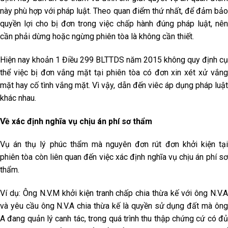
này phù hợp với pháp luật. Theo quan điểm thứ nhất, để đảm bảo
quyền lợi cho bị đơn trong việc chấp hành đúng pháp luật, nên
cần phải dừng hoặc ngừng phiên tòa là không cần thiết.
Hiện nay khoản 1 Điều 299 BLTTDS năm 2015 không quy định cụ
thể việc bị đơn vắng mặt tại phiên tòa có đơn xin xét xử vắng
mặt hay cố tình vắng mặt. Vì vậy, dẫn đến viêc áp dụng pháp luật
khác nhau.
Về xác định nghĩa vụ chịu án phí sơ thẩm
Vụ án thụ lý phúc thẩm mà nguyên đơn rút đơn khởi kiện tại
phiên tòa còn liên quan đến việc xác định nghĩa vụ chịu án phí sơ
thẩm.
Ví dụ: Ông N.V.M khởi kiện tranh chấp chia thừa kế với ông N.V.A
và yêu cầu ông N.V.A chia thừa kế là quyền sử dụng đất mà ông
A đang quản lý canh tác, trong quá trình thu thập chứng cứ có đủ