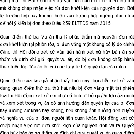
vắng mặt thì Hội đồng xét xử vẫn tiến hành xét xử theo thủ tục
mà không chấp nhận việc rút đơn khởi kiện của nguyên đơn. Bởi
lẽ, trường hợp này không thuộc vào trường hợp ngừng phiên tòa
để hỏi ý kiến bị đơn theo Điều 259 BLTTDS năm 2015.
Quan điểm thứ ba: Vụ án thụ lý phúc thẩm mà nguyên đơn rút
đơn khởi kiện tại phiên tòa, bị đơn vắng mặt không có lý do chính
đáng thì Hội đồng xét xử vẫn tiến hành xét xử hủy bản án sơ
thẩm và đình chỉ giải quyết vụ án, do bị đơn không chấp hành
theo triệu tập Tòa án thì coi như tự ý từ bỏ quyền lợi của mình.
Quan điểm của tác giả nhận thấy, hiện nay thực tiễn xét xử vận
dụng quan điểm thứ ba, thứ hai, nếu bị đơn vắng mặt tại phiên
tòa thì Hội đồng xét xử coi như cố tình từ bỏ quyền lợi của mình
và xem xét trong vụ án có ảnh hưởng đến quyền lợi của bị đơn
hay đương sự khác hay không, nếu không ảnh hưởng đến quyền
và nghĩa vụ của bị đơn, người liên quan khác, Hội đồng xét xử
chấp nhận việc rút đơn khởi kiện của nguyên đơn và ra Quyết
định hủy bản án sơ thẩm và đình chỉ giải quyết vụ án quan điểm