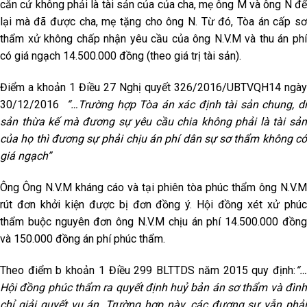
căn cứ không phải là tài sản của của cha, mẹ ông M và ông N để
lại mà đã được cha, mẹ tặng cho ông N. Từ đó, Tòa án cấp sơ
thẩm xử không chấp nhận yêu cầu của ông N.V.M và thu án phí
có giá ngạch 14.500.000 đồng (theo giá trị tài sản).
Điểm a khoản 1 Điều 27 Nghị quyết 326/2016/UBTVQH14 ngày
30/12/2016
“…Trường hợp Tòa án xác định tài sản chung, d
sản thừa kế mà đương sự yêu cầu chia không phải là tài sản
của họ thì đương sự phải chịu án phí dân sự sơ thẩm không có
giá ngạch”
Ông Ông N.V.M kháng cáo và tại phiên tòa phúc thẩm ông N.V.M
rút đơn khởi kiện được bị đơn đồng ý. Hội đồng xét xử phúc
thẩm buộc nguyên đơn ông N.V.M chịu án phí 14.500.000 đồng
và 150.000 đồng án phí phúc thẩm.
Theo điểm b khoản 1 Điều 299 BLTTDS năm 2015 quy định:
“…
Hội đồng phúc thẩm ra quyết định huỷ bản án sơ thẩm và đình
chỉ giải quyết vụ án. Trường hợp này, các đương sự vẫn phải