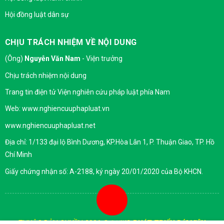
Hội đồng luật dân sự
CHỊU TRÁCH NHIỆM VỀ NỘI DUNG
(Ông)
Nguyễn Văn Nam
- Viện trưởng
Chịu trách nhiệm nội dung
Trang tin điện tử Viện nghiên cứu pháp luật phía Nam
Web: www.nghiencuuphapluat.vn
www.nghiencuuphapluat.net
Địa chỉ: 1/133 đại lộ Bình Dương, KP.Hòa Lân 1, P. Thuận Giao, TP. Hồ
Chí Minh
Giấy chứng nhận số: A-2188, ký ngày 20/01/2020 của Bộ KHCN.
THUỘC BẢN QUYỀN 2026 ©
ĐƯỢC PHÁT TRIỂN BỚI VIỆN