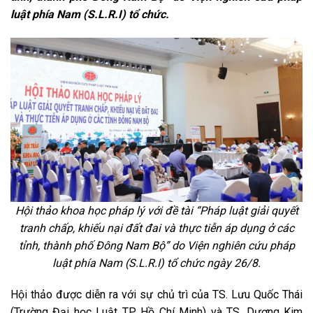
luật phía Nam (S.L.R.I) tổ chức.
Hội thảo khoa học pháp
lý với đề tài “Pháp luật giải quyết
tranh chấp, khiếu nại đất đai và thực tiễn áp dụng ở các
tỉnh, thành phố Đông Nam Bộ” do Viện nghiên cứu pháp
luật phía Nam (S.L.R.I) tổ chức
ngày 26/8.
Hội thảo được diễn ra với sự chủ trì của TS. Lưu Quốc Thái
(Trường Đại học Luật TP. Hồ Chí Minh) và TS. Dương Kim